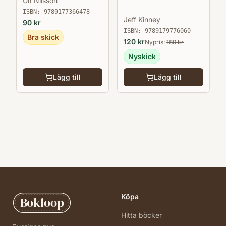
Ulf Nilsson
ISBN:
9789177366478
Jeff Kinney
90
kr
ISBN:
9789179776060
Bra skick
120
kr
Nypris:
189
kr
Nyskick
Lägg till
Lägg till
Köpa
Bokloop
Hitta böcker