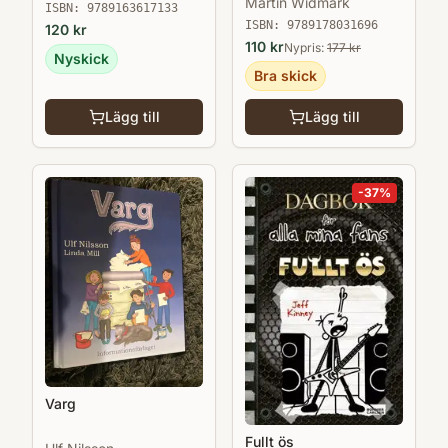
Martin Widmark
ISBN:
9789163617133
ISBN:
9789178031696
120
kr
110
kr
Nypris:
177
kr
Nyskick
Bra skick
Lägg till
Lägg till
-
37
%
Varg
Fullt ös