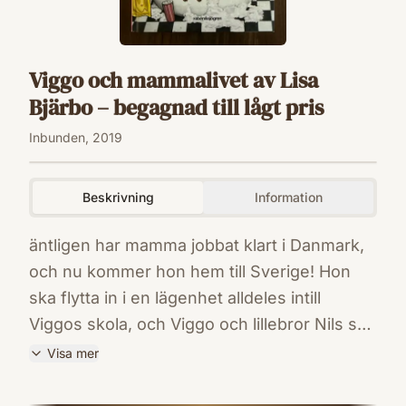
Viggo och mammalivet av Lisa
Bjärbo – begagnad till lågt pris
Inbunden, 2019
Beskrivning
Information
äntligen har mamma jobbat klart i Danmark,
och nu kommer hon hem till Sverige! Hon
ska flytta in i en lägenhet alldeles intill
Viggos skola, och Viggo och lillebror Nils ska
bo hos henne varannan vecka och i huset
Visa mer
hos pappa varannan vecka. Viggo är så
ISBN
otålig, han kan knappt vänta tills mamma
9789129716726