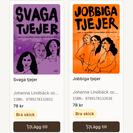
Jobbiga tjejer
Svaga tjejer
Johanna Lindbäck och
Johanna Lindbäck och
Sara Ohlsson Lisa
Sara Ohlsson Lisa
ISBN:
9789178132638
ISBN:
9789178132652
Bjärbo
Bjärbo
78
kr
78
kr
Bra skick
Bra skick
Lägg till
Lägg till