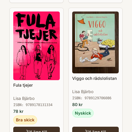
Viggo och rädslolistan
Fula tjejer
Lisa Bjärbo
Lisa Bjärbo
ISBN:
9789129706086
80
kr
ISBN:
9789178131334
78
kr
Nyskick
Bra skick
Lägg till
Lägg till