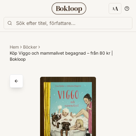
Bokloop
A
A
Textstorl
Hem
Böcker
Köp Viggo och mammalivet begagnad – från 80 kr |
Bokloop