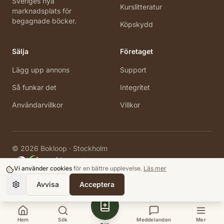
Sveriges nya
Kurslitteratur
marknadsplats för
begagnade böcker.
Köpskydd
Sälja
Företaget
Lägg upp annons
Support
Så funkar det
Integritet
Användarvillkor
Villkor
©
2026
Bokloop · Stockholm
Vi använder cookies
för en bättre upplevelse.
Läs mer
Avvisa
Acceptera
Hem
Sök
Meddelanden
Mer