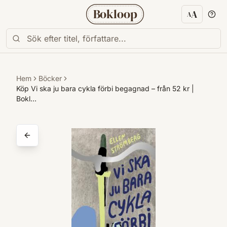
Bokloop
A
A
Textstorl
Hem
Böcker
Köp Vi ska ju bara cykla förbi begagnad – från 52 kr |
Bokl…