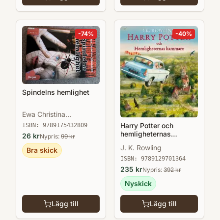
-
74
%
-
40
%
Spindelns hemlighet
Ewa Christina
Johansson
Harry Potter och
ISBN:
9789175432809
hemligheternas
26
kr
Nypris:
99
kr
kammare
J. K. Rowling
Bra skick
ISBN:
9789129701364
235
kr
Nypris:
392
kr
Nyskick
Lägg till
Lägg till