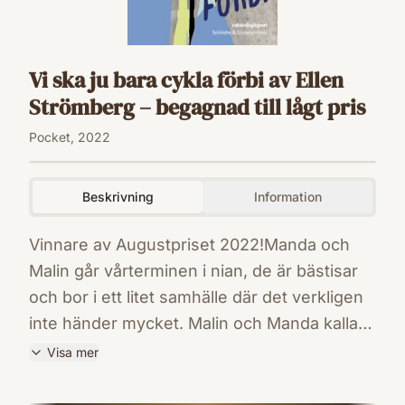
Vi ska ju bara cykla förbi av Ellen
Strömberg – begagnad till lågt pris
Pocket, 2022
Beskrivning
Information
Vinnare av Augustpriset 2022!Manda och
Malin går vårterminen i nian, de är bästisar
och bor i ett litet samhälle där det verkligen
inte händer mycket. Malin och Manda kallas
"cyklarna" för att de så ofta cyklar omkring i
Visa mer
jakt på något spännande - en snygg kille, en
ISBN
fest, lite kärlek, vad som helst. Om de inte
9789129736892