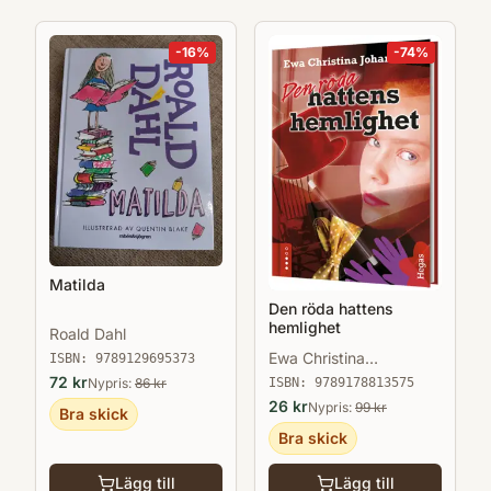
-
16
%
-
74
%
Matilda
Den röda hattens
hemlighet
Roald Dahl
Ewa Christina
ISBN:
9789129695373
Johansson
72
kr
ISBN:
9789178813575
Nypris:
86
kr
26
kr
Nypris:
99
kr
Bra skick
Bra skick
Lägg till
Lägg till