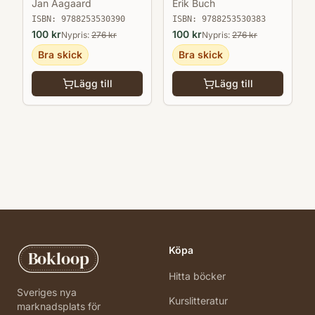
Jan Aagaard
Erik Buch
ISBN:
9788253530390
ISBN:
9788253530383
100
kr
100
kr
Nypris:
276
kr
Nypris:
276
kr
Bra skick
Bra skick
Lägg till
Lägg till
Köpa
Bokloop
Hitta böcker
Sveriges nya
Kurslitteratur
marknadsplats för