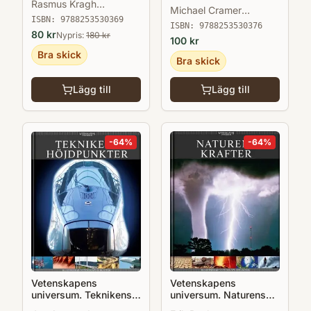
Rasmus Kragh
Michael Cramer
Jakobsen
ISBN:
9788253530369
Andersen
ISBN:
9788253530376
80
kr
Nypris:
180
kr
100
kr
Bra skick
Bra skick
Lägg till
Lägg till
-
64
%
-
64
%
Vetenskapens
Vetenskapens
universum. Teknikens
universum. Naturens
höjdpunkter
krafter