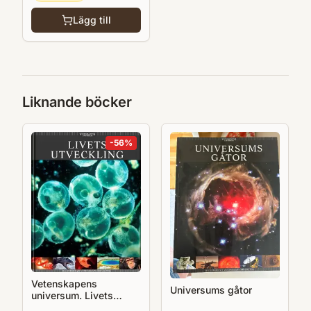
Lägg till
Liknande böcker
-
56
%
Vetenskapens
Universums gåtor
universum. Livets
utveckling