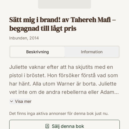
Sätt mig i brand! av Tahereh Mafi –
begagnad till lågt pris
Inbunden, 2014
Beskrivning
Information
Juliette vaknar efter att ha skjutits med en
pistol i bröstet. Hon försöker förstå vad som
har hänt. Alla utom Warner är borta. Juliette
vet inte om de andra rebellerna eller Adam
lever. Warner säger att han vill kämpa med
Visa mer
Juliette mot återetablissemanget. Kan hon
ISBN
Det finns inga aktiva annonser för denna bok just nu.
lita på honom? De beger sig iväg för att söka
9789132161988
Förlag
efter överlevande och Juliette inser att det
Sälj denna bok