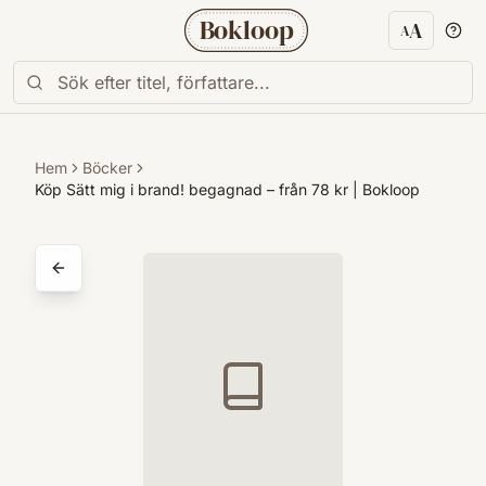
Bokloop
A
A
Textstorl
Hem
Böcker
Köp Sätt mig i brand! begagnad – från 78 kr | Bokloop