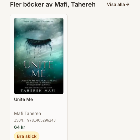
Fler böcker av
Mafi, Tahereh
Visa alla
Unite Me
Mafi Tahereh
ISBN:
9781405296243
64
kr
Bra skick