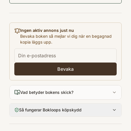
B. Wahlström
är hon som ska leda den kommande
Utgivningsår
kampen.
2014
Antal sidor
Ingen aktiv annons just nu
363
Bevaka boken så mejlar vi dig när en begagnad
kopia läggs upp.
Språk
Svenska
Format
Inbunden
Bevaka
Vad betyder bokens skick?
Så fungerar Bokloops köpskydd