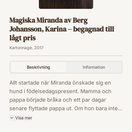
Magiska Miranda av Berg
Johansson, Karina – begagnad till
lågt pris
Kartonnage, 2017
Beskrivning
Information
Allt startade när Miranda önskade sig en
hund i födelsedagspresent. Mamma och
pappa började bråka och ett par dagar
senare flyttade pappa ut. Om hon bara inte
hade önskat sig den där hunden! Så ser
Visa mer
Miranda på teve att det går att resa i tiden
ISBN