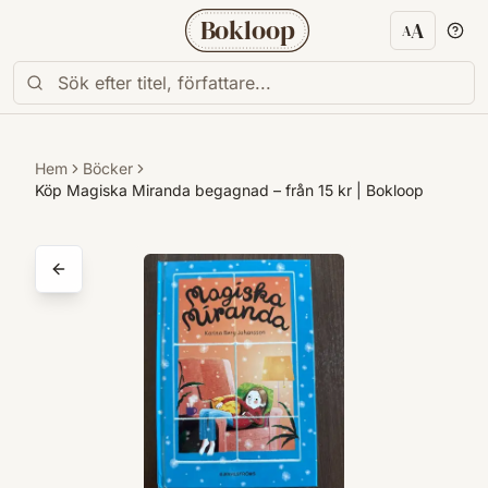
Bokloop
A
A
Textstorl
Hem
Böcker
Köp Magiska Miranda begagnad – från 15 kr | Bokloop