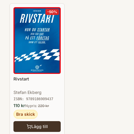
-
50
%
Rivstart
Stefan Ekberg
ISBN:
9789186909437
110
kr
Nypris:
220
kr
Bra skick
Lägg till