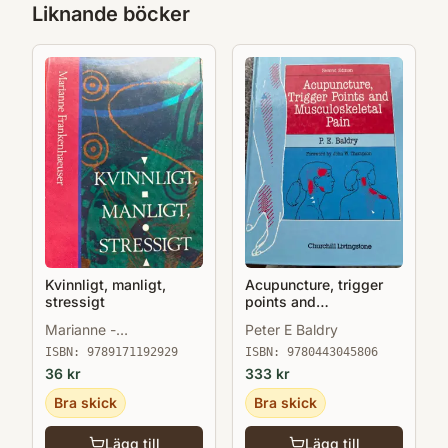
Liknande böcker
Kvinnligt, manligt,
Acupuncture, trigger
stressigt
points and
musculoskeletal pain
Marianne -
Peter E Baldry
Lind&eacute;n
ISBN:
9789171192929
ISBN:
9780443045806
Frankenhaeuser
36
kr
333
kr
Bra skick
Bra skick
Lägg till
Lägg till