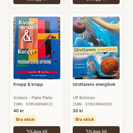
Knopp & kropp
Idrottarens energibok
Anders - Plate Plate
Ulf Bohman
ISBN:
9789188940131
ISBN:
9789188940391
40
kr
30
kr
Bra skick
Bra skick
Lägg till
Lägg till