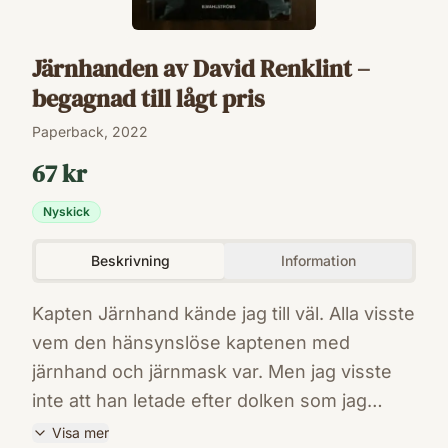
Järnhanden av David Renklint –
begagnad till lågt pris
Paperback, 2022
67 kr
Nyskick
Beskrivning
Information
Kapten Järnhand kände jag till väl. Alla visste
vem den hänsynslöse kaptenen med
järnhand och järnmask var. Men jag visste
inte att han letade efter dolken som jag
råkade ha i min väska. Embla blir vittne till en
Visa mer