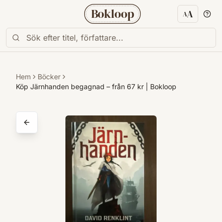
Bokloop
A
A
Textstorl
Hem
Böcker
Köp Järnhanden begagnad – från 67 kr | Bokloop