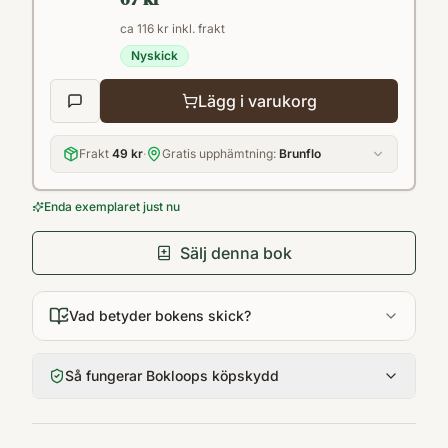
ca 116 kr inkl. frakt
Nyskick
Lägg i varukorg
Frakt
49 kr
·
Gratis upphämtning:
Brunflo
Enda exemplaret just nu
Sälj denna bok
Vad betyder bokens skick?
Så fungerar Bokloops köpskydd