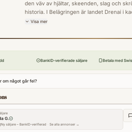
den väv av hjältar, skeenden, slag och sk
historia. I Belägringen är landet Drenai i 
försöker fly från de kommande striderna 
Visa mer
Delnoch, men ödet vill annorlunda
ISBN
9789132435096
Förlag
B Wahlströms
ydd
BankID-verifierade säljare
Betala med Swish
Utgivningsår
2005
Antal sidor
 om något går fel?
368
Språk
ons
Svenska
Kategori
äljare
FM
da G.
Ny säljare – BankID-verifierad
Format
·
Se alla annonser →