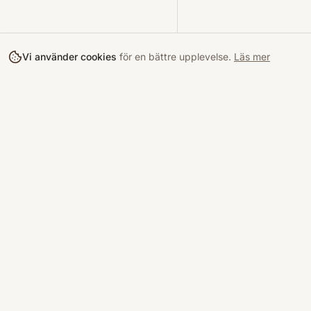
Vi använder cookies
för en bättre upplevelse.
Läs mer
Köpa
Bokloop
Hitta böcke
Sveriges nya marknadsplats för
begagnade böcker.
Kurslitterat
Köpskydd