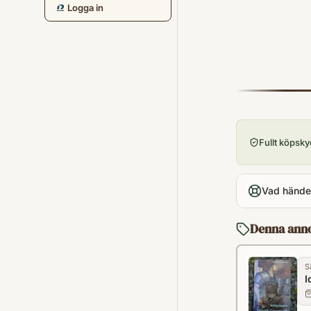
Logga in
Fullt köpsk
Vad händer
Denna ann
S
I