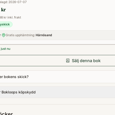
Pocket
lagd:
2026-07-07
 kr
98 kr inkl. frakt
yskick
r
·
Gratis upphämtning:
Härnösand
just nu
Sälj denna bok
er bokens skick?
r Bokloops köpskydd
öcker