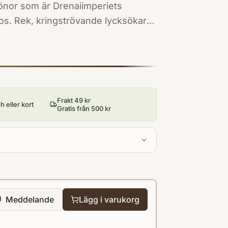
rönor som är Drenaiimperiets
kaos. Rek, kringströvande lycksökare,
vid den belägrade staden Dros
Frakt 49 kr
 eller kort
Gratis från 500 kr
Meddelande
Lägg i varukorg