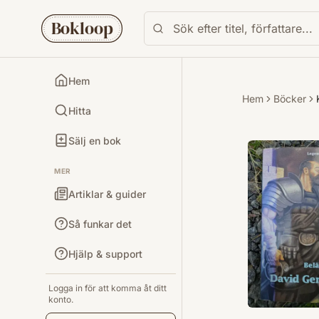
Bokloop
Hem
Hem
Böcker
Hitta
Sälj en bok
MER
Artiklar & guider
Så funkar det
Hjälp & support
Logga in för att komma åt ditt
konto.