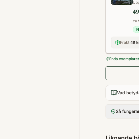
Upp
49
ca 
N
Frakt
49 k
Enda exemplaret 
Vad betyd
Så fungera
Liknande b