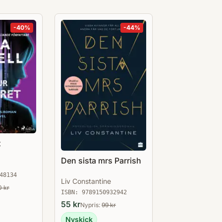
-
40
%
-
44
%
t
Den sista mrs Parrish
48134
Liv Constantine
0
kr
ISBN:
9789150932942
55
kr
Nypris:
99
kr
Nyskick