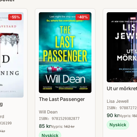
-
55
%
-
40
%
Ut ur mörkre
The Last Passenger
Lisa Jewell
ng
ISBN:
97887272
Will Dean
90
kr
Nypris:
15
ard
ISBN:
9781529382877
016199
Nyskick
85
kr
Nypris:
142
kr
9
kr
Nyskick