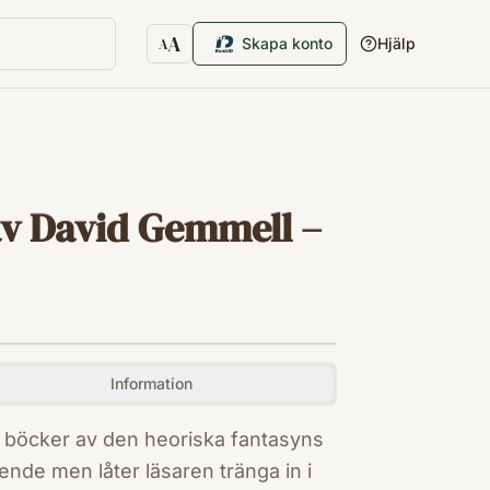
A
Skapa konto
Hjälp
A
Textstorlek
av David Gemmell –
Information
re böcker av den heoriska fantasyns
nde men låter läsaren tränga in i