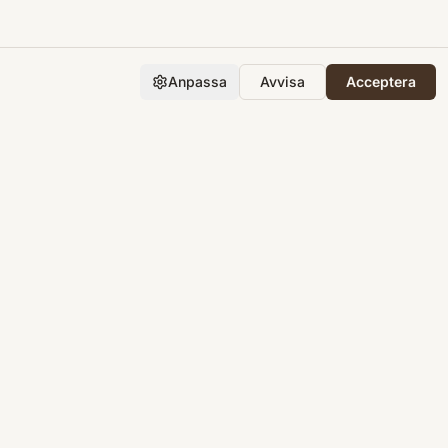
Anpassa
Avvisa
Acceptera
Företaget
Support
Integritet
Villkor