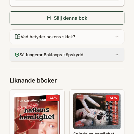
Sälj denna bok
Vad betyder bokens skick?
Så fungerar Bokloops köpskydd
Liknande böcker
-
74
%
-
74
%
Spindelns hemlighet