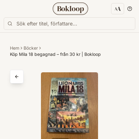
Bokloop
A
A
Textstorl
Hem
Böcker
Köp Mila 18 begagnad – från 30 kr | Bokloop