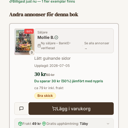
Billigast just nu — 1 fler exemplar finns
Andra annonser för denna bok
-
50
%
Säljare
Mollie B.
Ny säljare – BankID-
Se alla annonser
·
verifierad
→
3
Lätt gulnande sidor
Upplagd:
2026-07-05
30 kr
60 kr
Du sparar
30 kr
(
50
%) jämfört med nypris
ca 79 kr inkl. frakt
Bra skick
Lägg i varukorg
Frakt
49 kr
·
Gratis upphämtning:
Täby