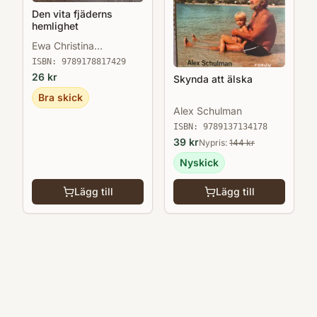
Den vita fjäderns
hemlighet
Ewa Christina
Johansson
ISBN:
9789178817429
26
kr
Skynda att älska
Bra skick
Alex Schulman
ISBN:
9789137134178
39
kr
Nypris:
144
kr
Nyskick
Lägg till
Lägg till