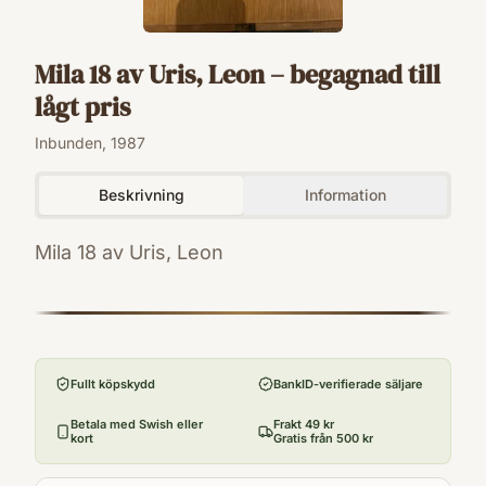
Mila 18 av Uris, Leon – begagnad till
lågt pris
Inbunden, 1987
Beskrivning
Information
Mila 18 av Uris, Leon
ISBN
9789137093048
Förlag
Forum
Fullt köpskydd
BankID-verifierade säljare
Utgivningsår
1987
Betala med Swish eller
Frakt 49 kr
kort
Gratis från 500 kr
Antal sidor