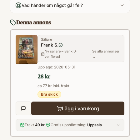
575
Vad händer om något går fel?
Språk
Svenska
Denna annons
Format
Inbunden
Säljare
Frank S.
Ny säljare – BankID-
Se alla annonser
·
verifierad
→
Upplagd:
2026-05-31
28 kr
ca 77 kr inkl. frakt
Bra skick
Lägg i varukorg
Frakt
49 kr
·
Gratis upphämtning:
Uppsala