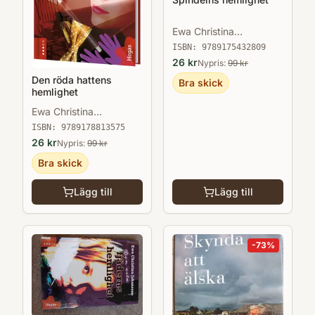
Ewa Christina
Johansson
ISBN:
9789175432809
26
kr
Nypris:
99
kr
Den röda hattens
Bra skick
hemlighet
Ewa Christina
Johansson
ISBN:
9789178813575
26
kr
Nypris:
99
kr
Bra skick
Lägg till
Lägg till
-
73
%