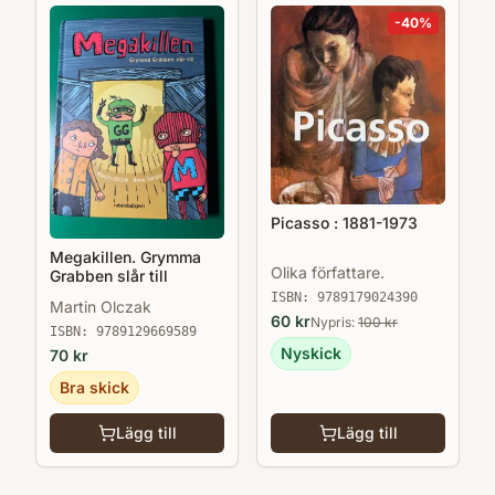
-
40
%
Picasso : 1881-1973
Megakillen. Grymma
Olika författare.
Grabben slår till
ISBN:
9789179024390
Martin Olczak
60
kr
Nypris:
100
kr
ISBN:
9789129669589
Nyskick
70
kr
Bra skick
Lägg till
Lägg till