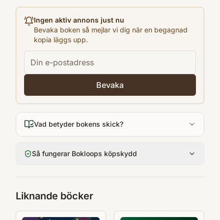
1990
Språk
Ingen aktiv annons just nu
Svenska
Bevaka boken så mejlar vi dig när en begagnad
kopia läggs upp.
Format
Inbunden
Bevaka
Vad betyder bokens skick?
Så fungerar Bokloops köpskydd
Liknande böcker