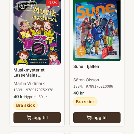
-
75
%
Sune i fjällen
Musikmysteriet
LasseMajas
Sören Olsson
Detektivbyrå
Martin Widmark
ISBN:
9789176210086
ISBN:
9789179752378
40
kr
40
kr
Nypris:
159
kr
Bra skick
Bra skick
Lägg till
Lägg till