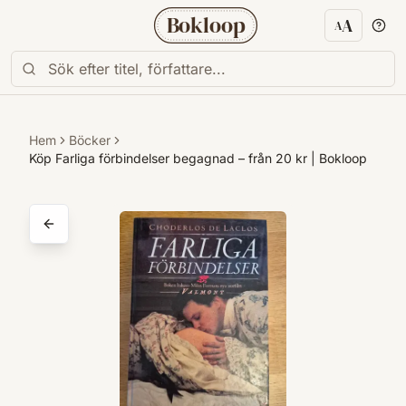
Bokloop
A
A
Textstorl
Hem
Böcker
Köp Farliga förbindelser begagnad – från 20 kr | Bokloop