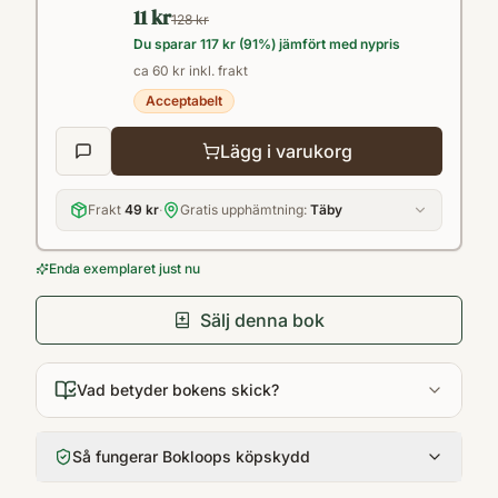
11 kr
festerna, första förälskelsen och det stora
128 kr
Du sparar
117 kr
(
91
%) jämfört med nypris
problemet med ful rumpa i nya jeans.
ca 60 kr inkl. frakt
Acceptabelt
Lägg i varukorg
Frakt
49 kr
·
Gratis upphämtning:
Täby
Enda exemplaret just nu
Sälj denna bok
Vad betyder bokens skick?
Så fungerar Bokloops köpskydd