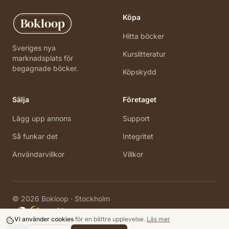
Köpa
Bokloop
Hitta böcker
Sveriges nya
Kurslitteratur
marknadsplats för
begagnade böcker.
Köpskydd
Sälja
Företaget
Lägg upp annons
Support
Så funkar det
Integritet
Användarvillkor
Villkor
©
2026
Bokloop · Stockholm
Vi använder cookies
för en bättre upplevelse.
Läs mer