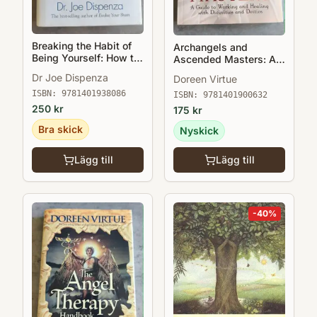
Breaking the Habit of
Archangels and
Being Yourself: How to
Ascended Masters: A
Lose Your Mind and
Guide to Working and
Dr Joe Dispenza
Doreen Virtue
Create a New One
Healing with Divinities
ISBN:
9781401938086
and Deities
ISBN:
9781401900632
250
kr
175
kr
Bra skick
Nyskick
Lägg till
Lägg till
-
40
%