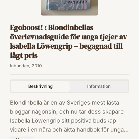
Egoboost! : Blondinbellas
överlevnadsguide för unga tjejer av
Isabella Löwengrip – begagnad till
lågt pris
Inbunden, 2010
Beskrivning
Information
Blondinbella är en av Sveriges mest lästa
bloggar någonsin, och nu tar dess skapare
Isabella Löwengrip sitt positiva budskap
vidare i en nära och äkta handbok för unga
tjejer. Isabella är kompisen som ger goda