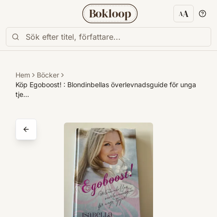
Bokloop
A
A
Textstorl
Hem
Böcker
Köp Egoboost! : Blondinbellas överlevnadsguide för unga
tje…