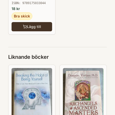
ISBN:
9789175033044
18
kr
Bra skick
Lägg till
Liknande böcker