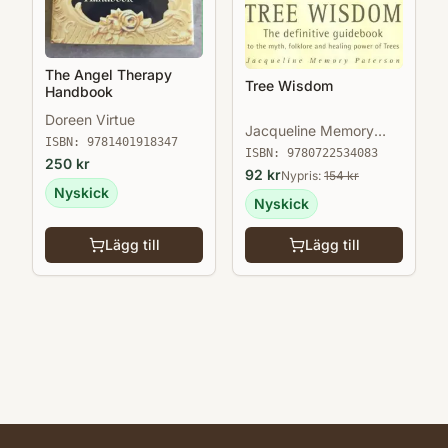
The Angel Therapy
Tree Wisdom
Handbook
Doreen Virtue
Jacqueline Memory
ISBN:
9781401918347
Paterson
ISBN:
9780722534083
250
kr
92
kr
Nypris:
154
kr
Nyskick
Nyskick
Lägg till
Lägg till