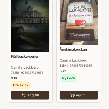
Änglamakerskan
Fjällbacka-serien
Camilla Läckberg
ISBN:
9789175034935
Camilla Läckberg
5
kr
ISBN:
9789137136653
9
kr
Nyskick
Bra skick
Lägg till
Lägg till