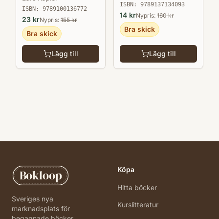
ISBN:
9789137134093
ISBN:
9789100136772
14
kr
Nypris:
160
kr
23
kr
Nypris:
155
kr
Bra skick
Bra skick
Lägg till
Lägg till
Köpa
Bokloop
Hitta böcker
Sveriges nya
Kurslitteratur
marknadsplats för
begagnade böcker.