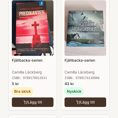
Fjällbacka-serien
Fjällbacka-serien
Camilla Läckberg
Camilla Läckberg
ISBN:
9789170012631
ISBN:
9789174130966
5
kr
43
kr
Bra skick
Nyskick
Lägg till
Lägg till