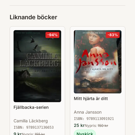
Liknande böcker
-
94
%
-
83
%
Mitt hjärta är ditt
Fjällbacka-serien
Anna Jansson
ISBN:
9789113091921
Camilla Läckberg
25
kr
Nypris:
150
kr
ISBN:
9789137136653
9
kr
Nyskick
Nypris:
155
kr