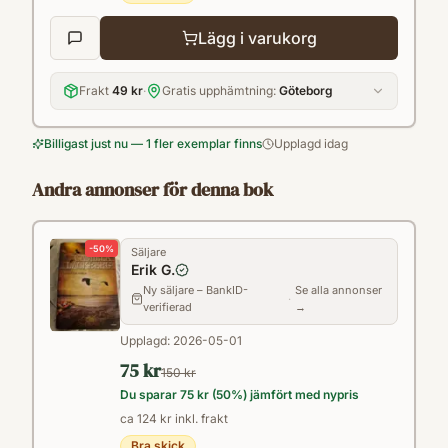
Lägg i varukorg
Frakt
49 kr
·
Gratis upphämtning:
Göteborg
Billigast just nu — 1 fler exemplar finns
Upplagd idag
Andra annonser för denna bok
-
50
%
Säljare
Erik G.
Ny säljare – BankID-
Se alla annonser
·
verifierad
→
Upplagd:
2026-05-01
75 kr
150 kr
Du sparar
75 kr
(
50
%) jämfört med nypris
ca 124 kr inkl. frakt
Bra skick