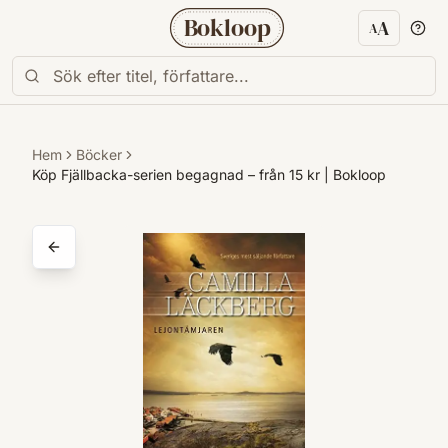
Bokloop
A
A
Textstorl
Hem
Böcker
Köp Fjällbacka-serien begagnad – från 15 kr | Bokloop