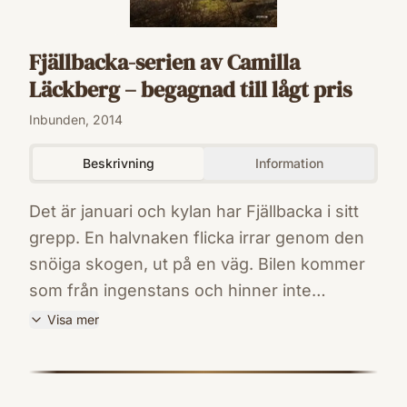
Fjällbacka-serien av Camilla
Läckberg – begagnad till lågt pris
Inbunden, 2014
Beskrivning
Information
Det är januari och kylan har Fjällbacka i sitt
grepp. En halvnaken flicka irrar genom den
snöiga skogen, ut på en väg. Bilen kommer
som från ingenstans och hinner inte
väja.När Patrik Hedström och hans kolleger
Visa mer
får larmet om olyckan är flickan redan
ISBN
identifierad. För fyra månader sedan
9789137137780
Förlag
försvann hon på väg hem från ortens