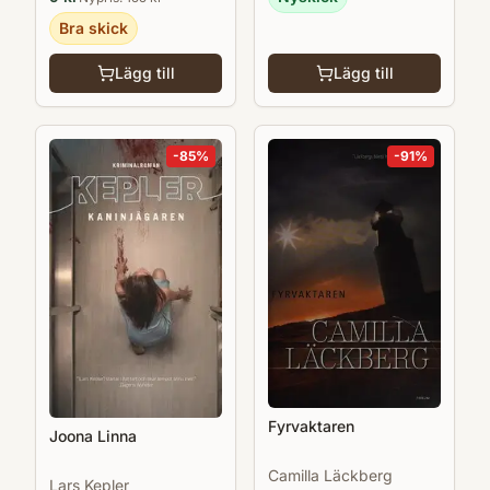
Bra skick
Lägg till
Lägg till
-
85
%
-
91
%
Fyrvaktaren
Joona Linna
Camilla Läckberg
Lars Kepler