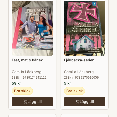
Fest, mat & kärlek
Fjällbacka-serien
Camilla Läckberg
Camilla Läckberg
ISBN:
9789174241112
ISBN:
9789170016059
59
kr
5
kr
Bra skick
Bra skick
Lägg till
Lägg till