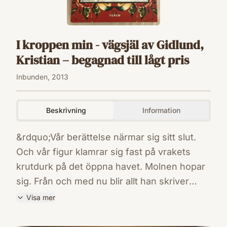
I kroppen min - vägsjäl av Gidlund,
Kristian – begagnad till lågt pris
Inbunden, 2013
Beskrivning
Information
&rdquo;Vår berättelse närmar sig sitt slut.
Och vår figur klamrar sig fast på vrakets
krutdurk på det öppna havet. Molnen hopar
sig. Från och med nu blir allt han skriver
korta fragment som han ristar in i tunnans
Visa mer
trä.&rdquo; Efter den hyllade debutboken I
ISBN
kroppen min kommer nu Kristian Gidlunds
9789137142630