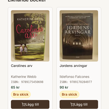
Carolines arv
Jordens arvingar
Katherine Webb
Ildefonso Falcones
ISBN:
9789175450698
ISBN:
9789170284977
65
kr
90
kr
Bra skick
Bra skick
Lägg till
Lägg till