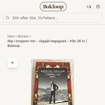
Bokloop
A
A
Textstorl
Hem
Böcker
Köp I kroppen min - vägsjäl begagnad – från 36 kr |
Bokloop