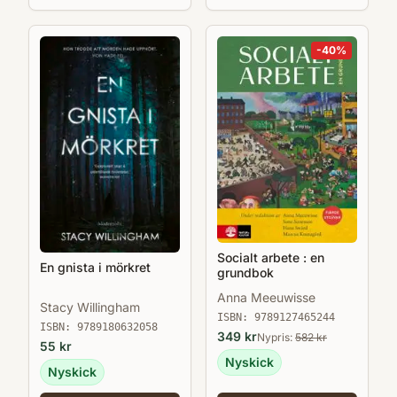
-
40
%
Socialt arbete : en
En gnista i mörkret
grundbok
Anna Meeuwisse
Stacy Willingham
ISBN:
9789127465244
ISBN:
9789180632058
349
kr
Nypris:
582
kr
55
kr
Nyskick
Nyskick