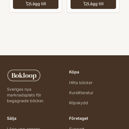
Lägg till
Lägg till
Köpa
Bokloop
Hitta böcker
Sveriges nya
Kurslitteratur
marknadsplats för
begagnade böcker.
Köpskydd
Sälja
Företaget
Lägg upp annons
Support