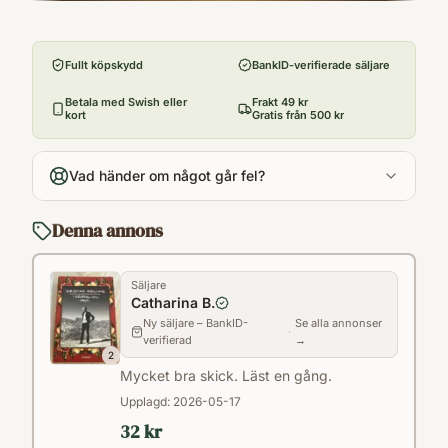
Förlag
avslutande texter från bloggen med samma
Forum
namn. Texterna återspeglar Kristians tankar
Fullt köpskydd
BankID-verifierade säljare
Utgivningsår
och känslor under de sista sju månaderna
2013
Betala med Swish eller
Frakt 49 kr
av hans liv. Boken innehåller också Emma
kort
Gratis från 500 kr
Antal sidor
Svenssons bilder från fotoutställningen om
211
Kristian Gidlund.Han hade ett sjömanshjärta i
Vad händer om något går fel?
Språk
sitt bröst. Han sökte äventyret. Han älskade
Svenska
livet. Kristian Gidlund, författaren,
Denna annons
Format
journalisten och musikern avled den 17
Inbunden
september 2013. Han blev 29 år gammal.
Säljare
Catharina B.
Ny säljare – BankID-
Se alla annonser
·
verifierad
→
2
Mycket bra skick. Läst en gång.
Upplagd:
2026-05-17
32 kr