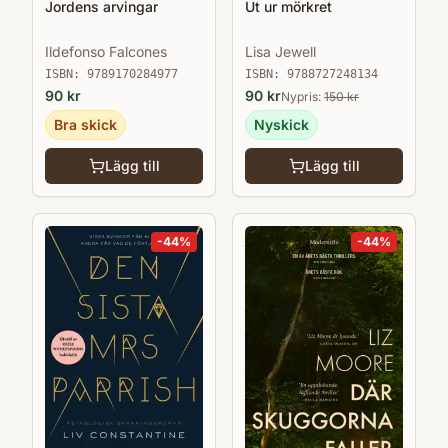
Jordens arvingar
Ut ur mörkret
Ildefonso Falcones
Lisa Jewell
ISBN:
9789170284977
ISBN:
9788727248134
90
kr
90
kr
Nypris:
150
kr
Bra skick
Nyskick
Lägg till
Lägg till
-
44
%
-
44
%