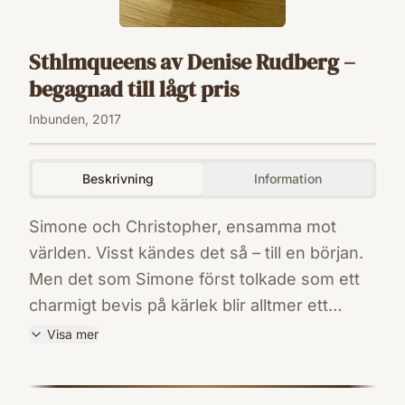
Sthlmqueens av Denise Rudberg –
begagnad till lågt pris
Inbunden, 2017
Beskrivning
Information
Simone och Christopher, ensamma mot
världen. Visst kändes det så – till en början.
Men det som Simone först tolkade som ett
charmigt bevis på kärlek blir alltmer ett
kontrollerande. Hon undrar om och hur hon
Visa mer
ska kunna ta sig ur sitt kvävande
ISBN
förhållande.Som tur är har hon sina vänner.
9789137143248