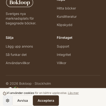
Bokloop
Hitta böcker
Sveriges nya
Kurslitteratur
marknadsplats för
begagnade böcker.
Köpskydd
Sälja
Företaget
Lägg upp annons
Support
Så funkar det
Integritet
Användarvillkor
Villkor
©
2026
Bokloop · Stockholm
Vi använder cookies
för en bättre upplevelse.
Läs mer
Avvisa
Acceptera