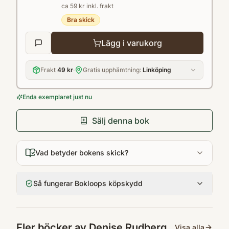
ca 59 kr inkl. frakt
Bra skick
Lägg i varukorg
Frakt
49 kr
·
Gratis upphämtning:
Linköping
Enda exemplaret just nu
Sälj denna bok
Vad betyder bokens skick?
Så fungerar Bokloops köpskydd
Fler böcker av
Denise Rudberg
Visa alla