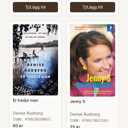
Lägg till
Lägg till
Er tredje man
Jenny S
Denise Rudberg
Denise Rudberg
ISBN:
9789189298071
ISBN:
9789170013263
60
kr
25
kr