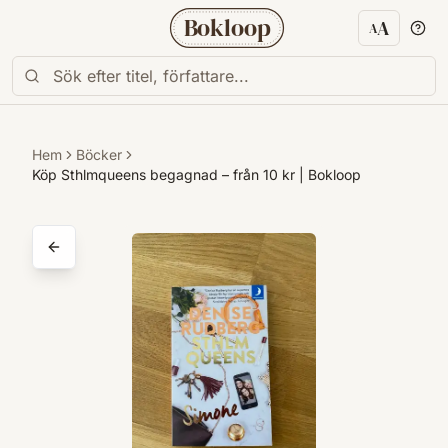
Bokloop
A
A
Textstorl
Hem
Böcker
Köp Sthlmqueens begagnad – från 10 kr | Bokloop