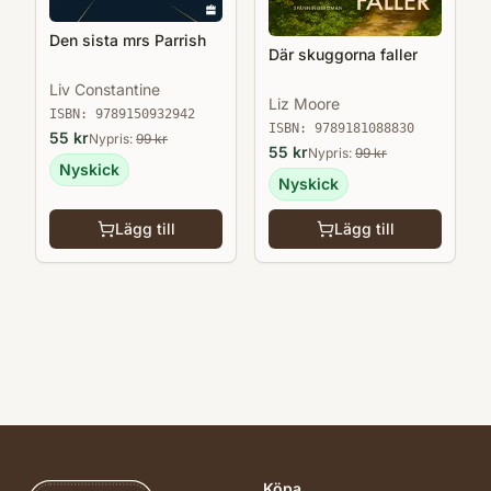
Den sista mrs Parrish
Där skuggorna faller
Liv Constantine
Liz Moore
ISBN:
9789150932942
ISBN:
9789181088830
55
kr
Nypris:
99
kr
55
kr
Nypris:
99
kr
Nyskick
Nyskick
Lägg till
Lägg till
Köpa