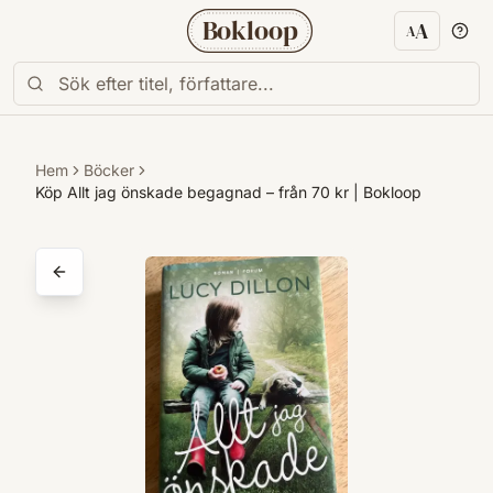
Bokloop
A
A
Textstorl
Hem
Böcker
Köp Allt jag önskade begagnad – från 70 kr | Bokloop