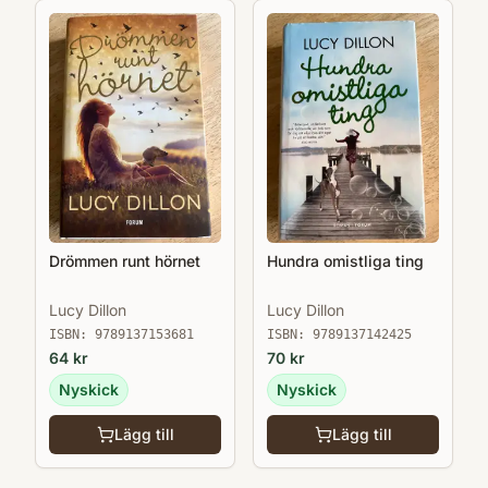
Drömmen runt hörnet
Hundra omistliga ting
Lucy Dillon
Lucy Dillon
ISBN:
9789137153681
ISBN:
9789137142425
64
kr
70
kr
Nyskick
Nyskick
Lägg till
Lägg till