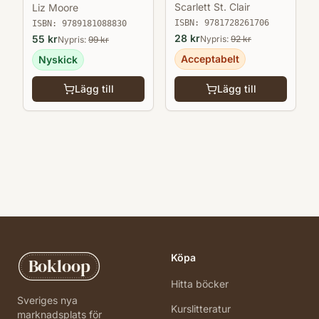
Scarlett St. Clair
Liz Moore
ISBN:
9781728261706
ISBN:
9789181088830
28
kr
55
kr
Nypris:
92
kr
Nypris:
99
kr
Acceptabelt
Nyskick
Lägg till
Lägg till
Köpa
Bokloop
Hitta böcker
Sveriges nya
Kurslitteratur
marknadsplats för