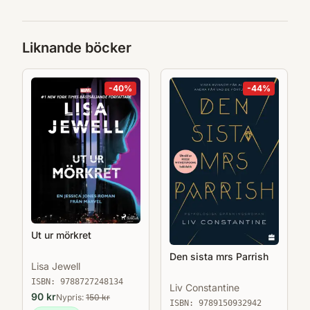
Liknande böcker
-
40
%
-
44
%
Ut ur mörkret
Den sista mrs Parrish
Lisa Jewell
ISBN:
9788727248134
Liv Constantine
90
kr
Nypris:
150
kr
ISBN:
9789150932942