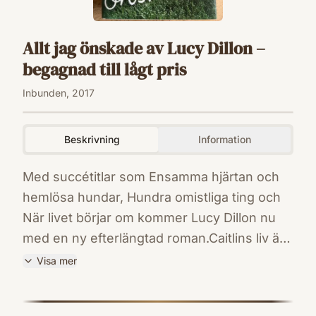
Allt jag önskade av Lucy Dillon –
begagnad till lågt pris
Inbunden, 2017
Beskrivning
Information
Med succétitlar som Ensamma hjärtan och
hemlösa hundar, Hundra omistliga ting och
När livet börjar om kommer Lucy Dillon nu
med en ny efterlängtad roman.Caitlins liv är
en enda röra. Hon är gift med en man som
Visa mer
alla gillar, men äktenskapet knakar i fogarna
ISBN
och hennes självkänsla är i botten. Den
9789137150338