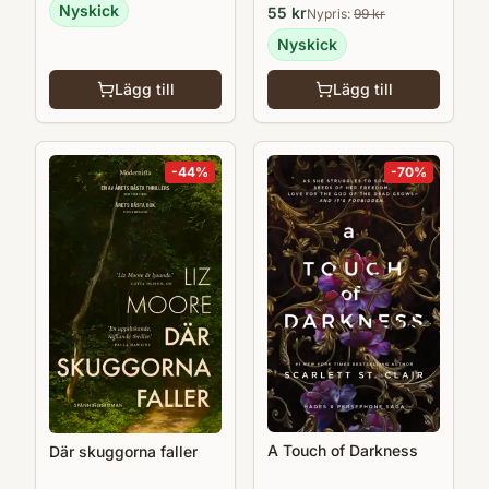
Nyskick
55
kr
Nypris:
99
kr
Nyskick
Lägg till
Lägg till
-
44
%
-
70
%
A Touch of Darkness
Där skuggorna faller