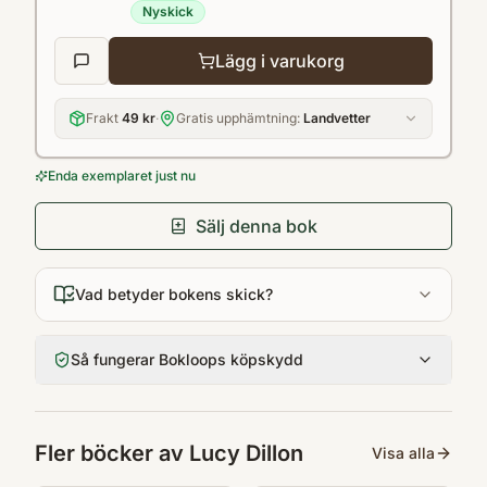
Nyskick
inne vill.En härligt hoppingivande och
hjärtevärmande bok om förlorade drömmar
Lägg i varukorg
och nya möjligheter.
Frakt
49 kr
·
Gratis upphämtning:
Landvetter
Enda exemplaret just nu
Sälj denna bok
Vad betyder bokens skick?
Så fungerar Bokloops köpskydd
Fler böcker av
Lucy Dillon
Visa alla