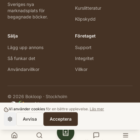
Sveriges nya
Kurslitteratur
marknadsplats för
begagnade böcker.
Köpskydd
Sälja
Företaget
Lägg upp annons
Support
Så funkar det
Integritet
Användarvillkor
Villkor
©
2026
Bokloop · Stockholm
Vi använder cookies
för en bättre upplevelse.
Läs mer
Avvisa
Acceptera