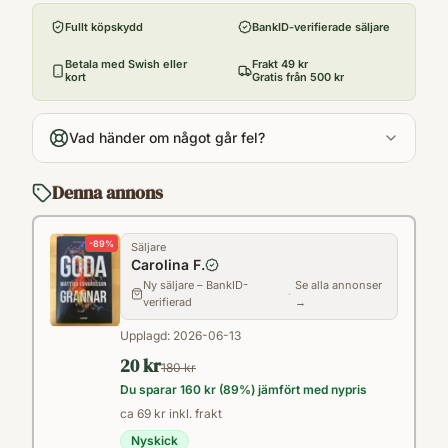
Bokförlaget Forum
tvivlet bland polisen och i kvarteret. Micke
Fullt köpskydd
BankID-verifierade säljare
Utgivningsår
har alltid trott på rättvisan. Men vad händer
2020
Betala med Swish eller
Frakt 49 kr
när den enda utvägen tycks vara att ta lagen
kort
Gratis från 500 kr
Antal sidor
i egna händer?”Goda grannar” är en
356
psykologisk spänningsroman om den
Vad händer om något går fel?
Språk
hårfina gränsen mellan rätt och fel, och om
Svenska
faran med att komma sina grannar alltför
Denna annons
Kategori
nära.
FHX
-
89
%
Säljare
Format
Carolina F.
Inbunden
Ny säljare – BankID-
Se alla annonser
·
verifierad
→
Upplagd:
2026-06-13
20 kr
180 kr
Du sparar
160 kr
(
89
%) jämfört med nypris
ca 69 kr inkl. frakt
Nyskick