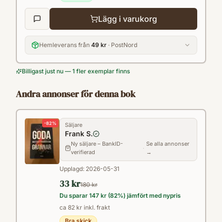
Lägg i varukorg
Hemleverans från
49 kr
· PostNord
Billigast just nu — 1 fler exemplar finns
Andra annonser för denna bok
-
82
%
Säljare
Frank S.
Ny säljare – BankID-
Se alla annonser
·
verifierad
→
Upplagd:
2026-05-31
33 kr
180 kr
Du sparar
147 kr
(
82
%) jämfört med nypris
ca 82 kr inkl. frakt
Bra skick