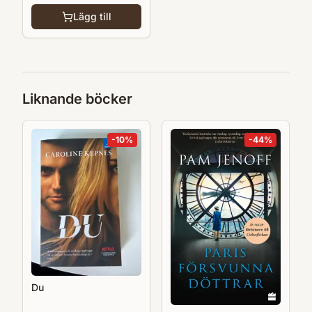
Lägg till
Liknande böcker
-
10
%
-
44
%
Du