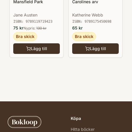
Mansfield Park
Carolines arv
Jane Austen
Katherine Webb
ISBN:
9789119719423
ISBN:
9789175450698
75
kr
65
kr
Nypris:
130
kr
Bra skick
Bra skick
Lägg till
Lägg till
Köpa
Bokloop
Hitta böcker