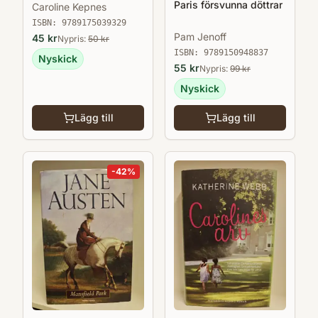
Paris försvunna döttrar
Caroline Kepnes
ISBN:
9789175039329
Pam Jenoff
45
kr
Nypris:
50
kr
ISBN:
9789150948837
Nyskick
55
kr
Nypris:
99
kr
Nyskick
Lägg till
Lägg till
-
42
%