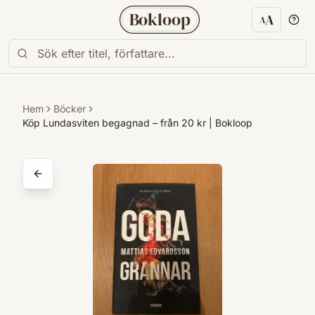
Bokloop
A
A
Textstorl
Hem
Böcker
Köp Lundasviten begagnad – från 20 kr | Bokloop