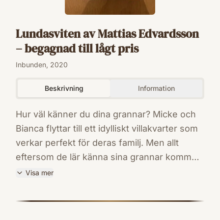
Lundasviten av Mattias Edvardsson
– begagnad till lågt pris
Inbunden, 2020
Beskrivning
Information
Hur väl känner du dina grannar? Micke och
Bianca flyttar till ett idylliskt villakvarter som
verkar perfekt för deras familj. Men allt
eftersom de lär känna sina grannar kommer
en känsla av obehag smygande. När Bianca
Visa mer
blir påkörd utanför sitt hus verkar det först
ISBN
röra sig om en tragisk olycka. Medan hon
9789137154862
Förlag
kämpar för sitt liv på sjukhuset växer dock