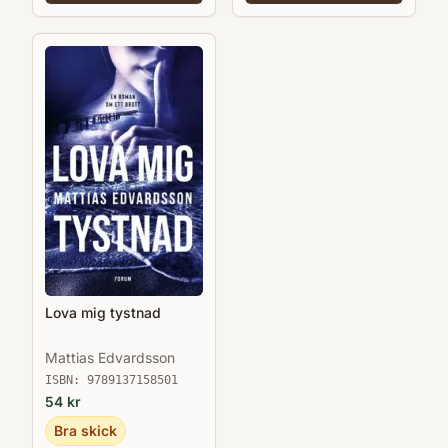
Lova mig tystnad
Mattias Edvardsson
ISBN:
9789137158501
54
kr
Bra skick