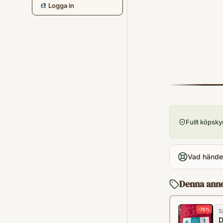
Logga in
Fullt köpsk
Vad händer
Denna ann
-
70
%
S
D