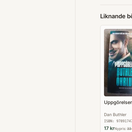
Liknande b
Uppgörelse
Dan Buthler
ISBN:
9789174
17
kr
Nypris:
33