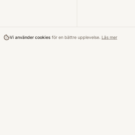
Vi använder cookies
för en bättre upplevelse.
Läs mer
Köpa
Bokloop
Hitta böcke
Sveriges nya marknadsplats för
begagnade böcker.
Kurslitterat
Köpskydd