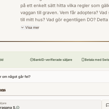
på ett enkelt sätt hitta vilka regler som gälle
vaggan till graven. Vem får adoptera? Vad
till mitt hus? Vad gör egentligen DO? Dett
svaret på i Samhällsguiden.Årets utgåva ä
Visa mer
upplagan. Den är indelad i 32 kapitel och 
ISBN
adressförteckning över myndigheter och or
9789138326015
Förlag
utgåva utkommer i augusti 2013.
Norstedts Juridik AB
ydd
BankID-verifierade säljare
Betala med Swish
Utgivningsår
2012
Antal sidor
 om något går fel?
678
Språk
ons
Svenska
Format
äljare
Pocket
ragana S.