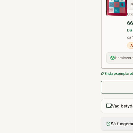
Upp
66
Du 
ca 1
A
Hemlevera
Enda exemplaret 
Vad betyd
Så fungera