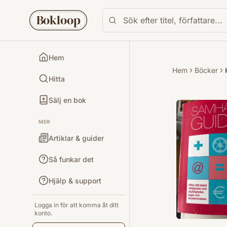
Bokloop
Hem
Hem
Böcker
Hitta
Sälj en bok
MER
Artiklar & guider
Så funkar det
Hjälp & support
Logga in för att komma åt ditt
konto.