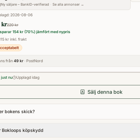
Ny säljare – BankID-verifierad
·
Se alla annonser →
lagd:
2026-08-06
 kr
220 kr
sparar
154 kr
(
70
%) jämfört med nypris
15 kr inkl. frakt
cceptabelt
ns från
49 kr
· PostNord
just nu
Upplagd idag
Sälj denna bok
er bokens skick?
r Bokloops köpskydd