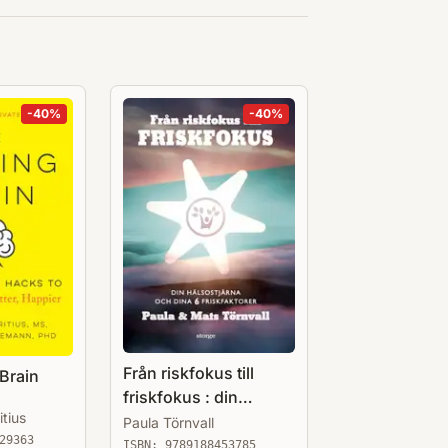
-
40
%
-
40
%
Från riskfokus till
Brain
friskfokus : din
itius
hälsostjärna och dina
Paula Törnvall
29363
6 friskfaktorer
ISBN:
9789188453785