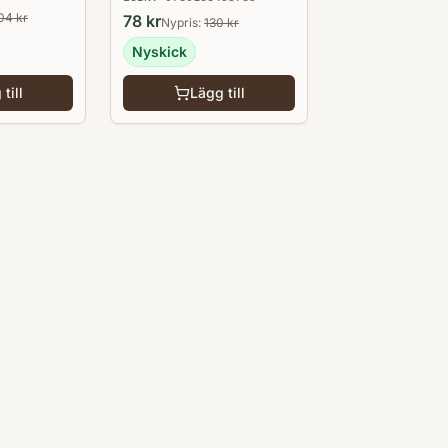
04
kr
78
kr
Nypris:
130
kr
Nyskick
till
Lägg till