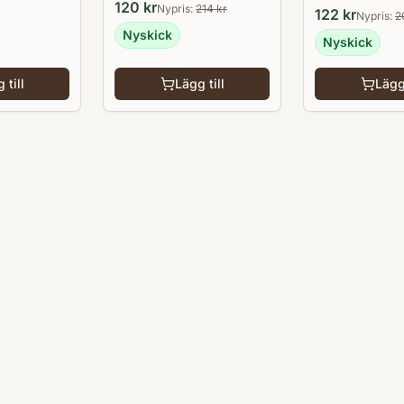
120
kr
Nypris:
214
kr
122
kr
Nypris:
2
Nyskick
Nyskick
 till
Lägg till
Lägg 