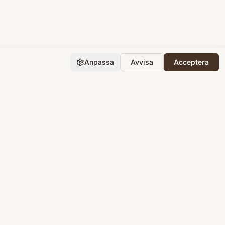
Anpassa
Avvisa
Acceptera
Företaget
Support
Integritet
Villkor