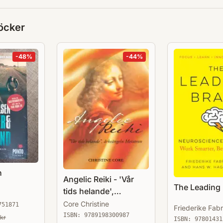
öcker
-
48
%
-
44
%
n
Angelic Reiki - 'Vår
The Leading 
tids helande',
ärkeängeln Metatron
Core Christine
751871
Friederike Fabr
ISBN:
9789198300987
kr
ISBN:
97801431