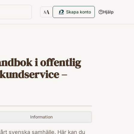
A
Skapa konto
Hjälp
A
Textstorlek
ndbok i offentlig
s kundservice –
Information
årt svenska samhälle. Här kan du