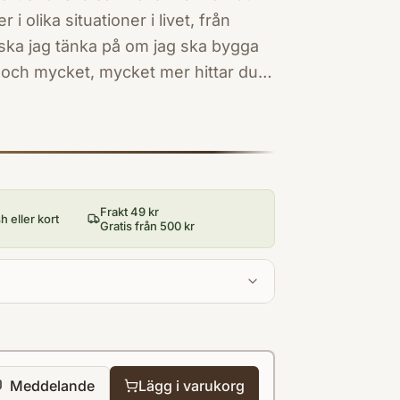
r i olika situationer i livet, från
 ska jag tänka på om jag ska bygga
a och mycket, mycket mer hittar du
r den tjugofjärde reviderade
innehåller också en omfattande
ganisationer.Slut i lager. Nästa
Frakt 49 kr
 eller kort
Gratis från 500 kr
Meddelande
Lägg i varukorg