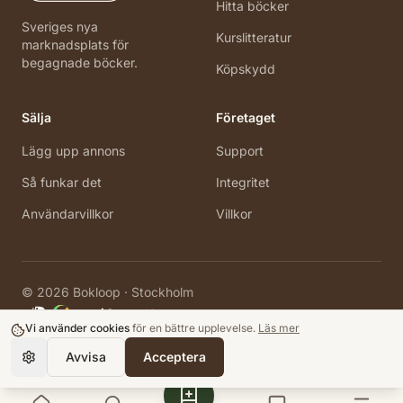
Hitta böcker
Sveriges nya
Kurslitteratur
marknadsplats för
begagnade böcker.
Köpskydd
Sälja
Företaget
Lägg upp annons
Support
Så funkar det
Integritet
Användarvillkor
Villkor
©
2026
Bokloop · Stockholm
Vi använder cookies
för en bättre upplevelse.
Läs mer
Avvisa
Acceptera