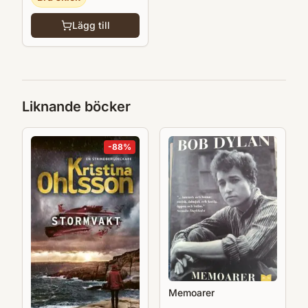
Lägg till
Liknande böcker
-
88
%
Memoarer