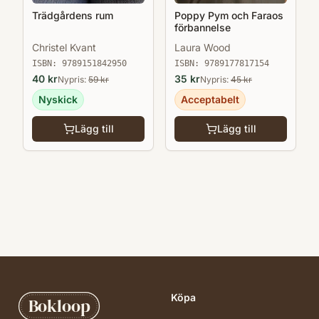
Trädgårdens rum
Poppy Pym och Faraos
förbannelse
Christel Kvant
Laura Wood
ISBN:
9789151842950
ISBN:
9789177817154
40
kr
35
kr
Nypris:
59
kr
Nypris:
45
kr
Nyskick
Acceptabelt
Lägg till
Lägg till
Köpa
Bokloop