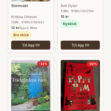
Bob Dylan
Stormvakt
ISBN:
9789172637504
15
kr
Kristina Ohlsson
ISBN:
9789137501611
Nyskick
12
kr
Nypris:
99
kr
Bra skick
Lägg till
Lägg till
-
32
%
-
22
%