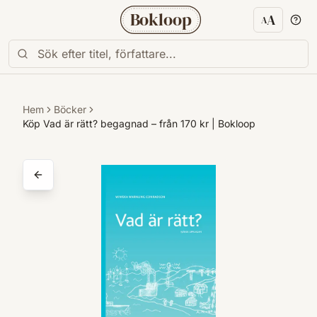
Bokloop
A
A
Textstorl
Hem
Böcker
Köp Vad är rätt? begagnad – från 170 kr | Bokloop