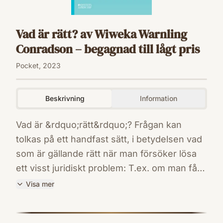
Vad är rätt? av Wiweka Warnling
Conradson – begagnad till lågt pris
Pocket, 2023
Beskrivning
Information
Vad är &rdquo;rätt&rdquo;? Frågan kan
tolkas på ett handfast sätt, i betydelsen vad
som är gällande rätt när man försöker lösa
ett visst juridiskt problem: T.ex. om man få
slå sina barn (barnaga) eller om det är
Visa mer
förbjudet. Frågan kan också ges en
ISBN
rättsteoretisk innebörd, om man försöker
9789139027270