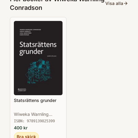
Visa alla
Conradson
Statsrättens grunder
Wiweka Warnling
Conradson
ISBN:
9789139025399
400
kr
Bra skick