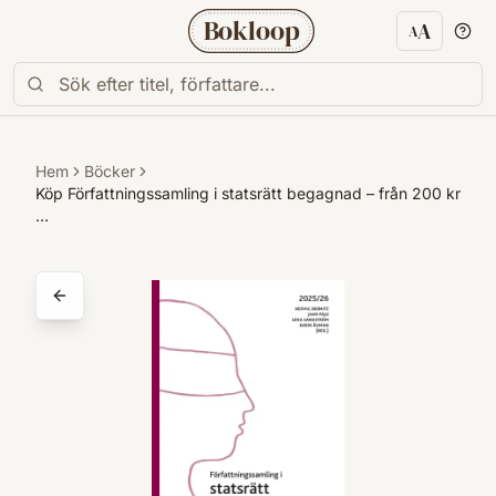
Bokloop
A
A
Textstorl
Hem
Böcker
Köp Författningssamling i statsrätt begagnad – från 200 kr
…