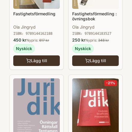
Fastighetsförmedling :
Fastighetsförmedling
övningsbok
Ola Jingryd
Ola Jingryd
ISBN:
9789144183527
ISBN:
9789144162188
250
kr
450
kr
Nypris:
348
kr
Nypris:
617
kr
Nyskick
Nyskick
Lägg till
Lägg till
-
21
%