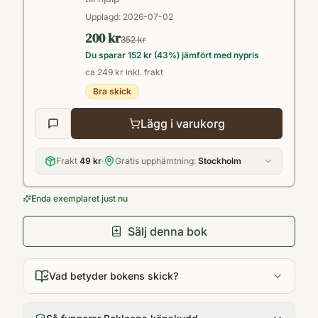
kommer i kontakt med europarättsliga och
Upplagd:
2026-07-02
statsrättsliga frågor. Denna åttonde upplaga
200 kr
352 kr
innehåller aktuell lagstiftning per 1 juli 2025.
Du sparar
152 kr
(
43
%) jämfört med nypris
ca 249 kr inkl. frakt
Bra skick
Lägg i varukorg
Frakt
49 kr
·
Gratis upphämtning:
Stockholm
Enda exemplaret just nu
Sälj denna bok
Vad betyder bokens skick?