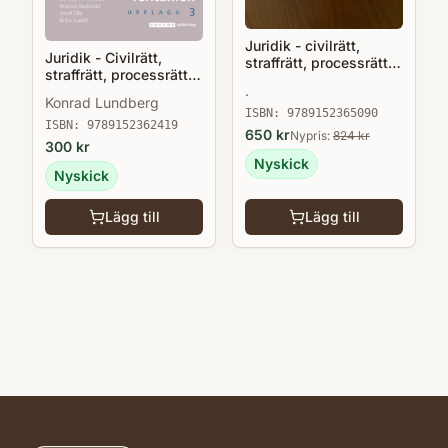
Juridik - civilrätt,
Juridik - Civilrätt,
straffrätt, processrätt,
straffrätt, processrätt
upplaga 7
.
(övn.bok) upp.3
Konrad Lundberg
ISBN:
9789152365090
ISBN:
9789152362419
650
kr
Nypris:
824
kr
300
kr
Nyskick
Nyskick
Lägg till
Lägg till