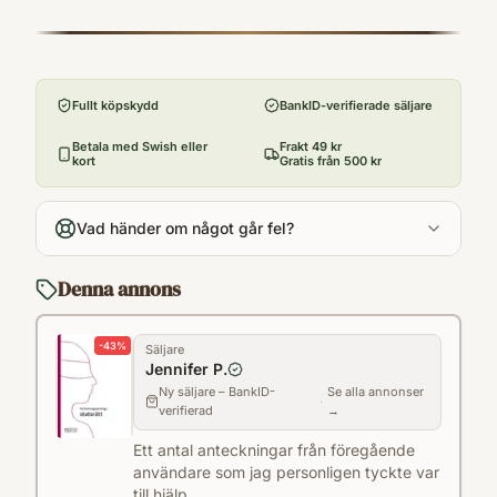
ISBN
riksdagsordningen och annan svensk
9789139030904
Förlag
lagstiftning som kompletterar eller ansluter
Norstedts Juridik
till dessa författningar. Den innehåller
Fullt köpskydd
BankID-verifierade säljare
Utgivningsår
dessutom Europakonventionen, som är
2025
Betala med Swish eller
Frakt 49 kr
aktuell både som europarätt och som
kort
Gratis från 500 kr
Antal sidor
svensk lag, samt EU:s unionsfördrag,
342
funktionsfördrag, rättighetsstadga och
Vad händer om något går fel?
Språk
protokoll om tillämpning av subsidiaritet- och
Svenska
proportionalitetsprinciperna. Samlingen är
Denna annons
Kategori
primärt avsedd för kurser i europarätt och
L
statsrätt på universitetsnivå, särskilt med
-
43
%
Säljare
Format
Jennifer P.
avseende på kursen i statsrätt vid Juridiska
Pocket
Ny säljare – BankID-
Se alla annonser
·
verifierad
→
institutionen, Stockholms universitet. Den
kan givetvis också utgöra ett hjälpmedel för
Ett antal anteckningar från föregående
användare som jag personligen tyckte var
yrkesverksamma jurister och andra som
till hjälp