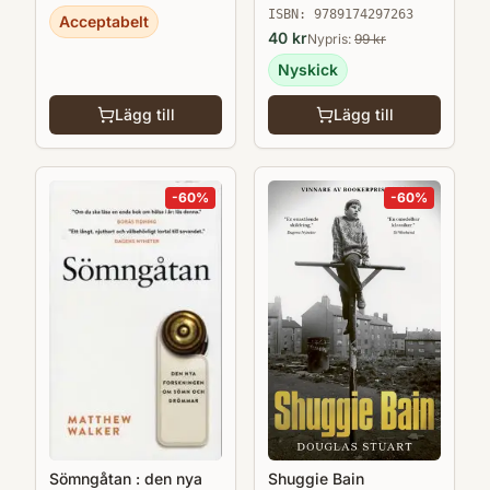
ISBN:
9789174297263
pedagogik. Hon är verksam som biträdande
Acceptabelt
40
kr
Nypris:
99
kr
professor i pedagogik vid Högskolan i
Nyskick
Skövde och som lektor i ämnesdidaktik vid
Stockholms universitet. Ásgeir Tryggvason
Lägg till
Lägg till
är doktorand i pedagogik vid Örebro
universitet och är med i forskarskolan
-
60
%
-
60
%
Utbildningsvetenskap med inriktning mot
didaktik.
Shuggie Bain
Sömngåtan : den nya