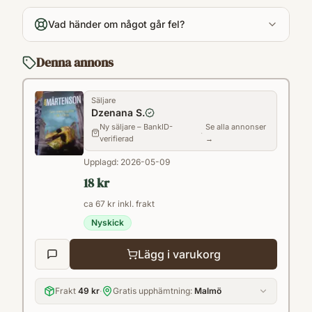
sv
Vad händer om något går fel?
Format
Inb.) (Spänningszonen
Denna annons
Säljare
Dzenana S.
Ny säljare – BankID-
Se alla annonser
·
verifierad
→
Upplagd:
2026-05-09
18 kr
ca 67 kr inkl. frakt
Nyskick
Lägg i varukorg
Frakt
49 kr
·
Gratis upphämtning:
Malmö