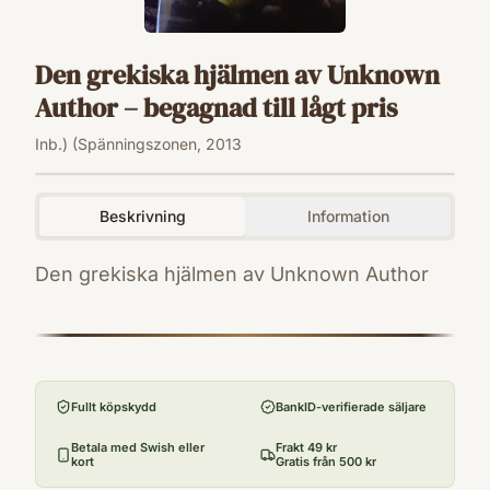
Den grekiska hjälmen av Unknown
Author – begagnad till lågt pris
Inb.) (Spänningszonen, 2013
Beskrivning
Information
Den grekiska hjälmen av Unknown Author
ISBN
9789143026719
Utgivningsår
2013
Fullt köpskydd
BankID-verifierade säljare
Antal sidor
348
Betala med Swish eller
Frakt 49 kr
kort
Gratis från 500 kr
Språk