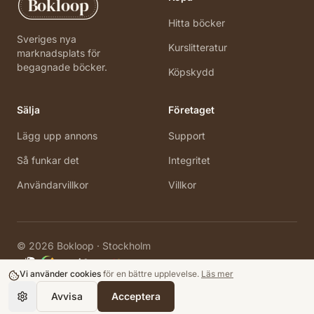
Bokloop
Hitta böcker
Sveriges nya
Kurslitteratur
marknadsplats för
begagnade böcker.
Köpskydd
Sälja
Företaget
Lägg upp annons
Support
Så funkar det
Integritet
Användarvillkor
Villkor
©
2026
Bokloop · Stockholm
Vi använder cookies
för en bättre upplevelse.
Läs mer
Avvisa
Acceptera