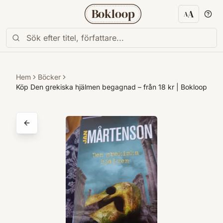
Bokloop
A
A
Textstorl
Hem
Böcker
Köp Den grekiska hjälmen begagnad – från 18 kr | Bokloop