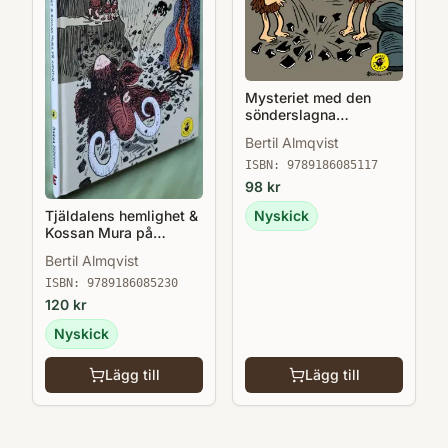
Mysteriet med den
sönderslagna
skiffertavlan - Barna
Bertil Almqvist
Hedenhös 6
ISBN:
9789186085117
98
kr
Tjäldalens hemlighet &
Nyskick
Kossan Mura på
äventyr - Barna
Bertil Almqvist
Hedenhös 9
ISBN:
9789186085230
120
kr
Nyskick
Lägg till
Lägg till