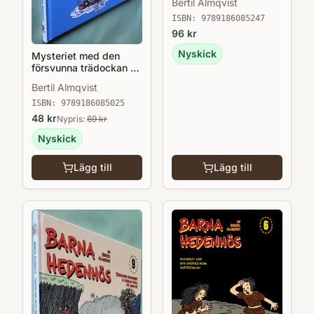
Bertil Almqvist
issmockimatchen -
Barna Hedenhös 10
ISBN:
9789186085247
96
kr
Nyskick
Mysteriet med den
försvunna trädockan -
Barna Hedenhös 3
Bertil Almqvist
ISBN:
9789186085025
48
kr
Nypris:
69
kr
Nyskick
Lägg till
Lägg till