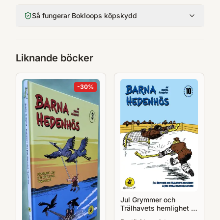
Så fungerar Bokloops köpskydd
Liknande böcker
-
30
%
Jul Grymmer och
Trälhavets hemlighet &
Den stora