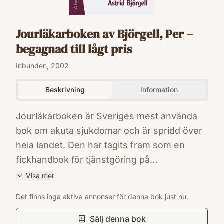
Jourläkarboken av Björgell, Per –
begagnad till lågt pris
Inbunden, 2002
Beskrivning
Information
Jourläkarboken är Sveriges mest använda
bok om akuta sjukdomar och är spridd över
hela landet. Den har tagits fram som en
fickhandbok för tjänstgöring på
akutmottagningar inom såväl primärvård
Visa mer
som slutenvård. Den fjärde upplagan är
ISBN
Det finns inga aktiva annonser för denna bok just nu.
reviderad och uppdaterad, särskilt avseende
9789144010137
Förlag
de mer akuta situationer som en jourläkare
Sälj denna bok