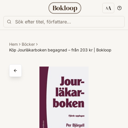
Bokloop
A
A
Textstorl
Hem
Böcker
Köp Jourläkarboken begagnad – från 203 kr | Bokloop