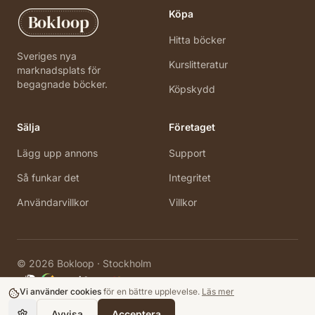
Köpa
Bokloop
Hitta böcker
Sveriges nya
Kurslitteratur
marknadsplats för
begagnade böcker.
Köpskydd
Sälja
Företaget
Lägg upp annons
Support
Så funkar det
Integritet
Användarvillkor
Villkor
©
2026
Bokloop · Stockholm
Vi använder cookies
för en bättre upplevelse.
Läs mer
Avvisa
Acceptera