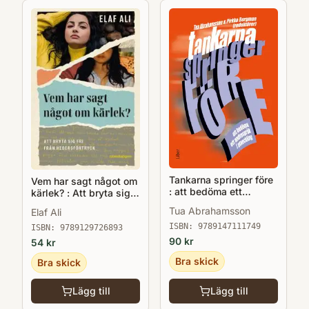
Tankarna springer före
Vem har sagt något om
: att bedöma ett
kärlek? : Att bryta sig
andraspråk i utveckling
fri från hedersförtryck
Tua Abrahamsson
Elaf Ali
ISBN:
9789147111749
ISBN:
9789129726893
90
kr
54
kr
Bra skick
Bra skick
Lägg till
Lägg till