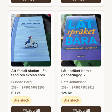
Att förstå skolan - En
Låt språket bära :
teori om skolan som
genpedagogik i
institution o skolor som
praktiken
Gunnar Berg
Britt Johansson
organisationer
ISBN:
9789144031200
ISBN:
9789173828413
60
kr
125
kr
Bra skick
Bra skick
Lägg till
Lägg till