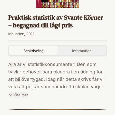
Praktisk statistik av Svante Körner
– begagnad till lågt pris
Inbunden, 2012
Beskrivning
Information
Alla är vi statistikkonsumenter! Den som
tvivlar behöver bara bläddra i en tidning för
att bli övertygad. Idag när detta skrivs får vi
veta att pojkar som har idrott i skolan varje
dag får högre betyg och att fibrer i maten
Visa mer
ger bra skydd mot hjärt-kärlsjukdomar,
ISBN
speciellt för kvinnor. På kultursidan (!) läser
9789144075242