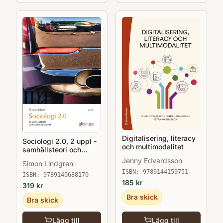
Digitalisering, literacy
Sociologi 2.0, 2 uppl -
och multimodalitet
samhällsteori och
samtidskultur
Jenny Edvardsson
Simon Lindgren
ISBN:
9789144159751
ISBN:
9789140688170
185
kr
319
kr
Bra skick
Bra skick
Lägg till
Lägg till