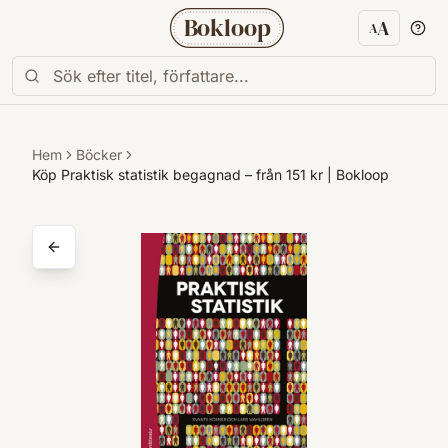
Bokloop
A
A
Textstorl
Hem
Böcker
Köp Praktisk statistik begagnad – från 151 kr | Bokloop