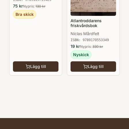
75
kr
Nypris:
130
kr
Bra skick
Atlantroddarens
friskvårdsbok
Niclas Mårdfelt
ISBN:
9789170553349
19
kr
Nypris:
330
kr
Nyskick
Lägg till
Lägg till