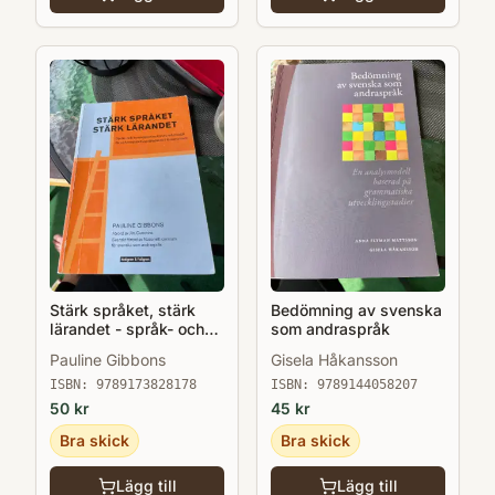
Stärk språket, stärk
Bedömning av svenska
lärandet - språk- och
som andraspråk
kunskapsutvecklande
Pauline Gibbons
Gisela Håkansson
arbetssätt för och med
andraspråkselever i
ISBN:
9789173828178
ISBN:
9789144058207
klassrummet
50
kr
45
kr
Bra skick
Bra skick
Lägg till
Lägg till