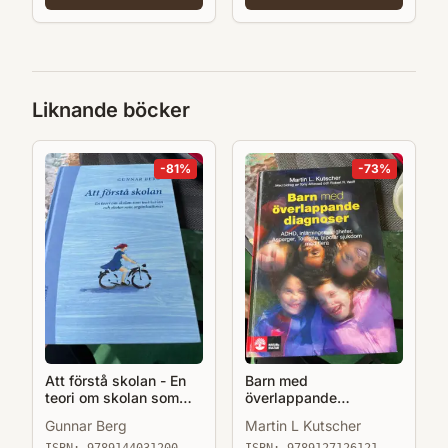
Liknande böcker
-
81
%
-
73
%
Att förstå skolan - En
Barn med
teori om skolan som
överlappande
institution o skolor som
diagnoser : ADHD,
Gunnar Berg
Martin L Kutscher
organisationer
inlärningssvårigheter,