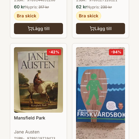
Asperger, Tourette,
ISBN:
9789144031200
ISBN:
9789127126121
bipolär sjukdom med
60
kr
62
kr
Nypris:
317
kr
Nypris:
230
kr
flera
Bra skick
Bra skick
Lägg till
Lägg till
-
42
%
-
94
%
Mansfield Park
Jane Austen
ISBN:
9789119719423