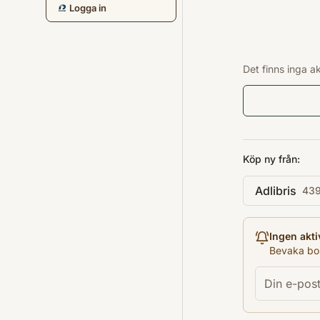
Logga in
Det finns inga a
Köp ny från:
Adlibris
439
Ingen akti
Bevaka bok