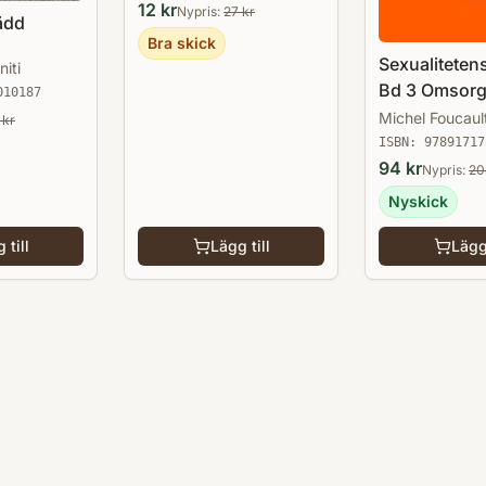
12
kr
Nypris:
27
kr
rädd
Bra skick
Sexualitetens
iti
Bd 3 Omsor
010187
sig
Michel Foucaul
kr
ISBN:
97891717
94
kr
Nypris:
20
Nyskick
 till
Lägg till
Lägg 