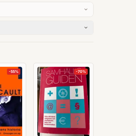
e i samhälls-, beteende- och
vid högskola och universitet. Den
pporter och annan skriftlig
-
55
%
-
70
%