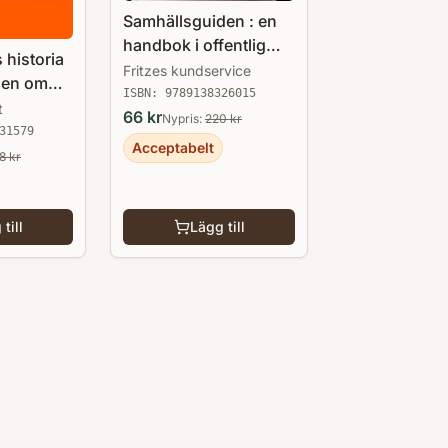
Samhällsguiden : en
handbok i offentlig
 historia
service 2012
Fritzes kundservice
gen om
ISBN:
9789138326015
t
66
kr
Nypris:
220
kr
31579
Acceptabelt
8
kr
till
Lägg till