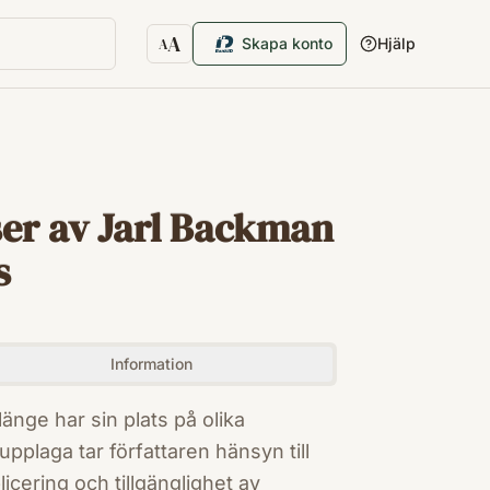
A
Skapa konto
Hjälp
A
Textstorlek
er av Jarl Backman
s
Information
nge har sin plats på olika
 upplaga tar författaren hänsyn till
icering och tillgänglighet av