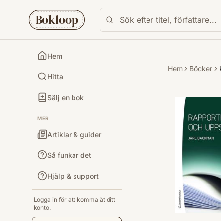
Bokloop
Hem
Hem
Böcker
Hitta
Sälj en bok
MER
Artiklar & guider
Så funkar det
Hjälp & support
Logga in för att komma åt ditt
konto.