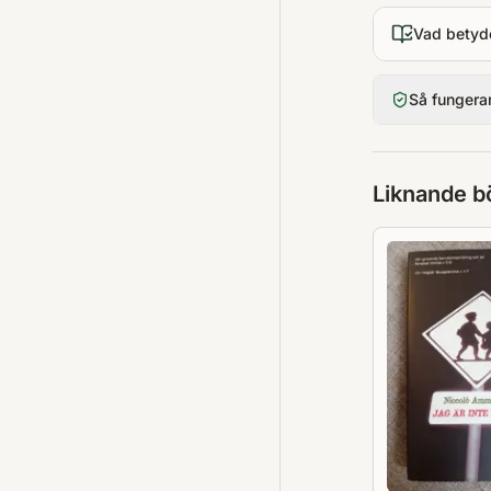
Vad betyd
Så fungera
Liknande b