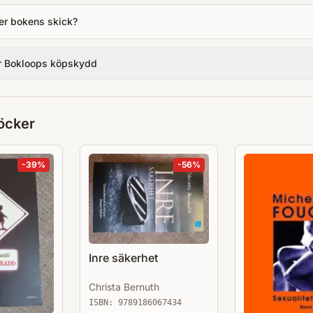
uppsatser vänder sig främst till studerand
er bokens skick?
vårdvetenskapliga samt medicinska ämnen 
är också värdefull för dem som utformar ra
r Bokloops köpskydd
dokumentation i sitt arbete.
öcker
-
39
%
-
56
%
Inre säkerhet
Christa Bernuth
ISBN:
9789186067434