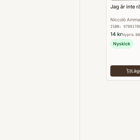
Jag är inte 
Niccolò Amman
ISBN:
9789170
14
kr
Nypris:
23
Nyskick
Lägg