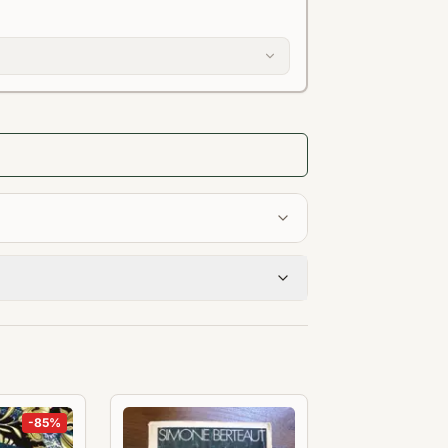
-
85
%