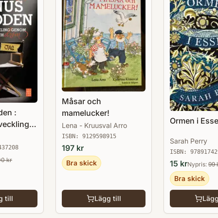
Måsar och
en :
mamelucker!
Ormen i Ess
veckling
Lena - Kruusval Arro
 film och
ISBN:
9129598915
Sarah Perry
197
kr
437208
ISBN:
97891742
00
kr
Bra skick
15
kr
Nypris:
99
Bra skick
 till
Lägg till
Lägg 