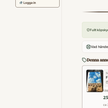
Logga in
Fullt köpsk
Vad händer
Denna ann
S
F
Upp
25
ca 