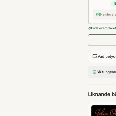
N
Hemlevera
Enda exemplaret 
Vad betyd
Så fungera
Liknande b