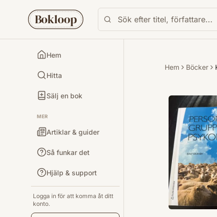
Bokloop
Hem
Hem
Böcker
Hitta
Sälj en bok
MER
Artiklar & guider
Så funkar det
Hjälp & support
Logga in för att komma åt ditt
konto.