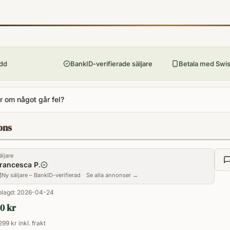
9789144113241
Utgivningsår
2016
Antal sidor
275
ydd
BankID-verifierade säljare
Betala med Swish
Språk
sv
 om något går fel?
Kategori
V
ons
Format
Paperback
äljare
rancesca P.
Ny säljare – BankID-verifierad
·
Se alla annonser →
lagd:
2026-04-24
0 kr
299 kr inkl. frakt