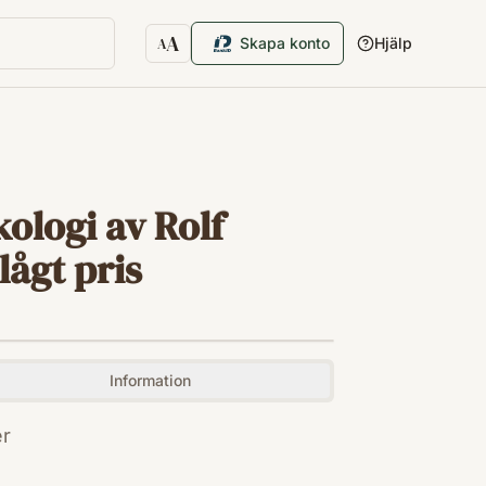
A
Skapa konto
Hjälp
A
Textstorlek
ologi av Rolf
lågt pris
Information
ér