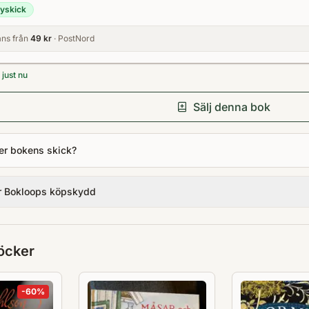
yskick
ns från
49 kr
· PostNord
just nu
Sälj denna bok
er bokens skick?
r Bokloops köpskydd
öcker
-
60
%