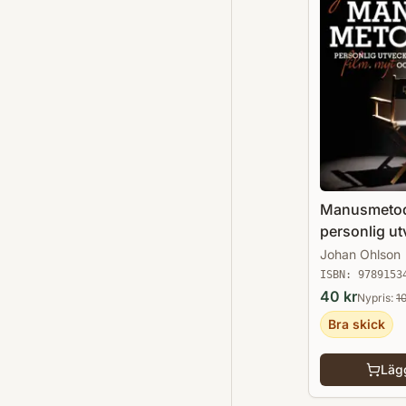
Manusmetod
personlig ut
genom dröm,
Johan Ohlson
myt
ISBN:
9789153
40
kr
Nypris:
1
Bra skick
Lägg