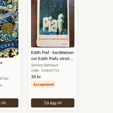
Edith Piaf : berättelsen
om Edith Piafs otroliga
ex
liv
Simone Berteaut
ISBN:
9100397733
35
kr
97362
Acceptabelt
kr
till
Lägg till