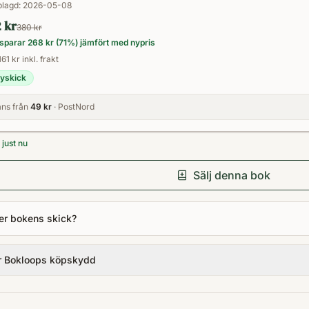
lagd:
2026-05-08
2 kr
380 kr
sparar
268 kr
(
71
%) jämfört med nypris
61 kr inkl. frakt
yskick
ns från
49 kr
· PostNord
just nu
Sälj denna bok
er bokens skick?
r Bokloops köpskydd