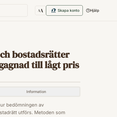
A
Skapa konto
Hjälp
A
Textstorlek
ch bostadsrätter
agnad till lågt pris
Information
 hur bedömningen av
stadrätt utförs. Metoden som