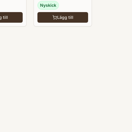
Nyskick
 till
Lägg till