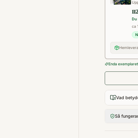
Upp
11
Du 
ca 1
N
Hemlevera
Enda exemplaret 
Vad betyd
Så fungera