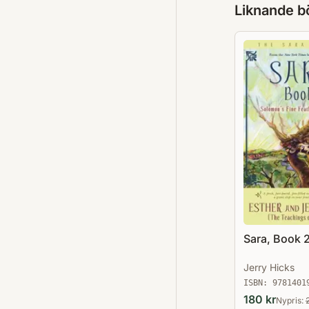
Liknande b
Sara, Book 
Jerry Hicks
ISBN:
9781401
180
kr
Nypris: