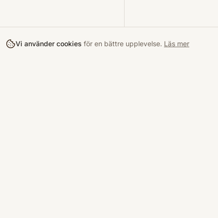
Vi använder cookies
för en bättre upplevelse.
Läs mer
Köpa
Bokloop
Hitta böcke
Sveriges nya marknadsplats för
begagnade böcker.
Kurslitterat
Köpskydd