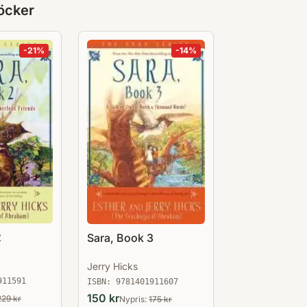
öcker
-
21
%
-
14
%
2
Sara, Book 3
Jerry Hicks
911591
ISBN:
9781401911607
150
kr
229
kr
Nypris:
175
kr