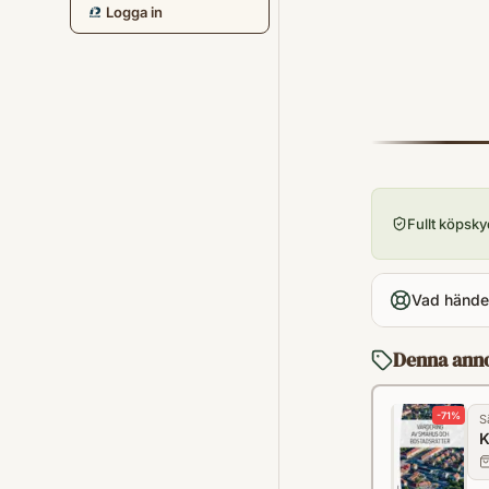
Logga in
Fullt köpsk
Vad händer
Denna ann
-
71
%
S
K