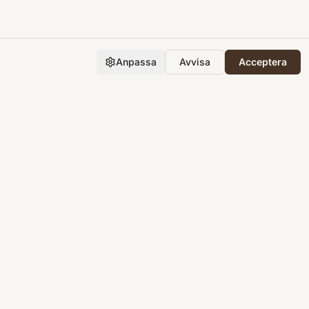
Anpassa
Avvisa
Acceptera
Företaget
Support
Integritet
Villkor