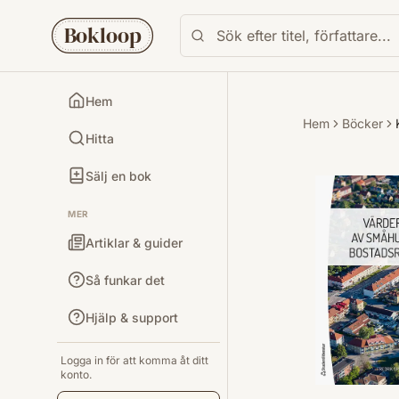
Bokloop
Hem
Hem
Böcker
Hitta
Sälj en bok
MER
Artiklar & guider
Så funkar det
Hjälp & support
Logga in för att komma åt ditt
konto.