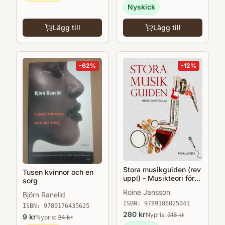
Nyskick
Lägg till
Lägg till
-
62
%
-
12
%
Stora musikguiden (rev
Tusen kvinnor och en
uppl) - Musikteori för
sorg
alla
Roine Jansson
Björn Ranelid
ISBN:
9789186825041
ISBN:
9789176435625
280
kr
Nypris:
318
kr
9
kr
Nypris:
24
kr