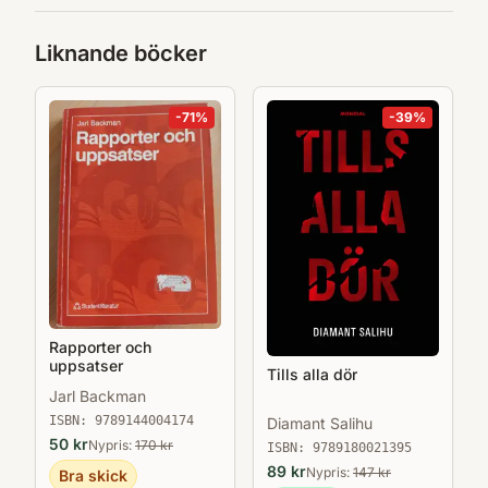
pedagogik, statsvetenskap och psykologi.I
denna femte upplaga har texten uppdaterats
Liknande böcker
vad gäller samtida vetenskapliga
förhållningssätt, distinktionen mellan
-
71
%
-
39
%
kvantitativ respektive kvalitativ forskning,
olika typer av undersökningar samt
insamling och bearbetning av information.
Rapporter och
uppsatser
Tills alla dör
Jarl Backman
ISBN:
9789144004174
Diamant Salihu
50
kr
Nypris:
170
kr
ISBN:
9789180021395
89
kr
Nypris:
147
kr
Bra skick