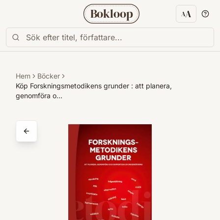
Bokloop
A
A
Textstorl
Hem
Böcker
Köp Forskningsmetodikens grunder : att planera,
genomföra o…