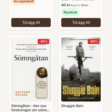
Acceptabelt
vuxenutbildning. Den kan med fördel
40
kr
Nypris:
99
kr
kompletteras med boken Muntlig interaktion
Nyskick
i akademiska sammanhang.
Lägg till
Lägg till
-
60
%
-
60
%
Shuggie Bain
Sömngåtan : den nya
forskningen om sömn