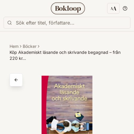
Bokloop
A
A
Textstorl
Hem
Böcker
Köp Akademiskt läsande och skrivande begagnad – från
220 kr…