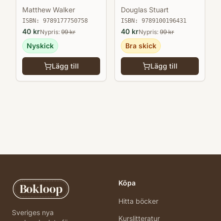
och drömmar
Douglas Stuart
Matthew Walker
ISBN:
9789100196431
ISBN:
9789177750758
40
kr
40
kr
Nypris:
99
kr
Nypris:
99
kr
Bra skick
Nyskick
Lägg till
Lägg till
Köpa
Bokloop
Hitta böcker
Sveriges nya
Kurslitteratur