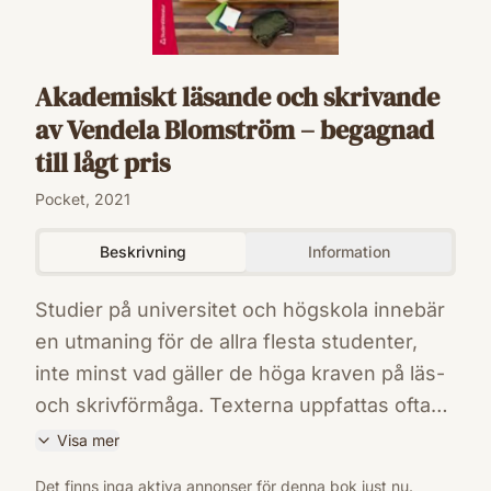
Akademiskt läsande och skrivande
av Vendela Blomström – begagnad
till lågt pris
Pocket, 2021
Beskrivning
Information
Studier på universitet och högskola innebär
en utmaning för de allra flesta studenter,
inte minst vad gäller de höga kraven på läs-
och skrivförmåga. Texterna uppfattas ofta
som svårtillgängliga och de skriftliga
Visa mer
uppgifterna som komplicerade. Så hur gör
ISBN
Det finns inga aktiva annonser för denna bok just nu.