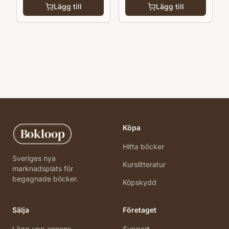
Lägg till
Lägg till
Köpa
Bokloop
Hitta böcker
Sveriges nya
Kurslitteratur
marknadsplats för
begagnade böcker.
Köpskydd
Sälja
Företaget
Lägg upp annons
Support