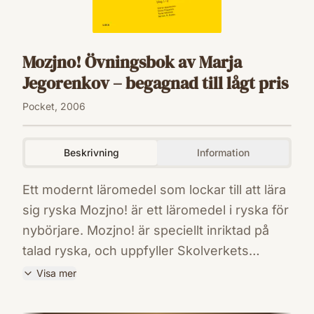
Mozjno! Övningsbok av Marja
Jegorenkov – begagnad till lågt pris
Pocket, 2006
Beskrivning
Information
Ett modernt läromedel som lockar till att lära
sig ryska Mozjno! är ett läromedel i ryska för
nybörjare. Mozjno! är speciellt inriktad på
talad ryska, och uppfyller Skolverkets
samtliga mål. Läromedlet täcker steg 1 och
Visa mer
steg 2. Den stora mängden varierade
ISBN
övningar i övningsboken förenklar en
9789147078974