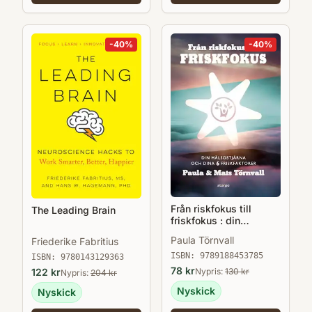
-
40
%
-
40
%
Från riskfokus till
The Leading Brain
friskfokus : din
hälsostjärna och dina 6
Paula Törnvall
Friederike Fabritius
friskfaktorer
ISBN:
9789188453785
ISBN:
9780143129363
78
kr
Nypris:
130
kr
122
kr
Nypris:
204
kr
Nyskick
Nyskick