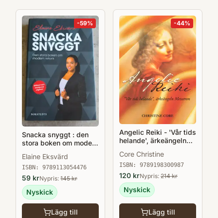
-
59
%
-
44
%
Angelic Reiki - 'Vår tids
Snacka snyggt : den
helande', ärkeängeln
stora boken om modern
Metatron
retorik
Core Christine
Elaine Eksvärd
ISBN:
9789198300987
ISBN:
9789113054476
120
kr
Nypris:
214
kr
59
kr
Nypris:
145
kr
Nyskick
Nyskick
Lägg till
Lägg till