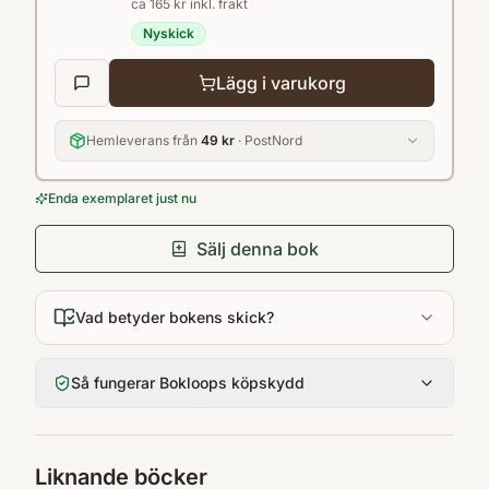
ca 165 kr inkl. frakt
en loggbok där eleven skapar ett eget
Nyskick
ordförråd m.m. Till övningsboken finns ett
facit att köpa, där också hörövningstexterna
Lägg i varukorg
ligger.
Hemleverans från
49 kr
· PostNord
Enda exemplaret just nu
Sälj denna bok
Vad betyder bokens skick?
Så fungerar Bokloops köpskydd
Liknande böcker