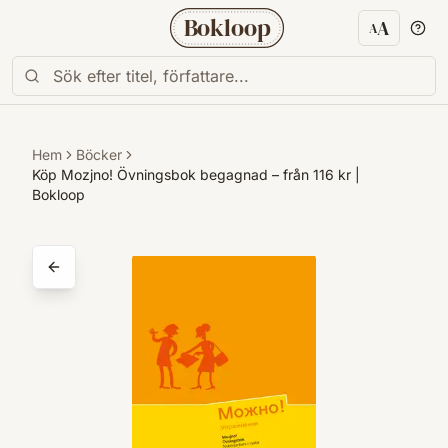
Bokloop
A
A
Textstorl
Hem
Böcker
Köp Mozjno! Övningsbok begagnad – från 116 kr |
Bokloop