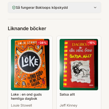
Så fungerar Bokloops köpskydd
Liknande böcker
-
38
%
-
15
%
Loke : en ond guds
Satsa allt
hemliga dagbok
Louie Stowell
Jeff Kinney