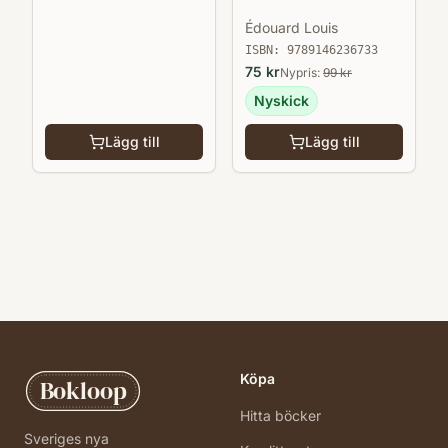
Édouard Louis
ISBN:
9789146236733
75
kr
Nypris:
99
kr
Nyskick
Lägg till
Lägg till
Köpa
Bokloop
Hitta böcker
Sveriges nya