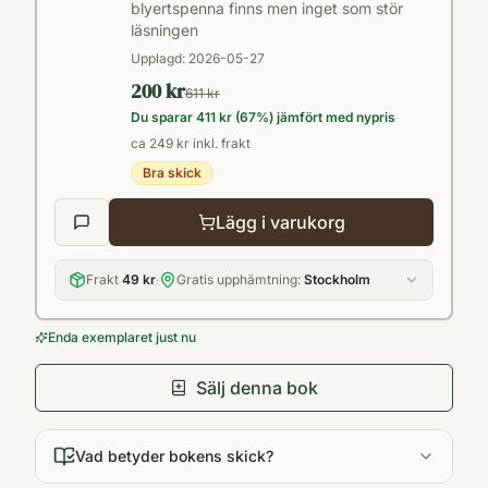
blyertspenna finns men inget som stör
läsningen
Upplagd:
2026-05-27
200 kr
611 kr
Du sparar
411 kr
(
67
%) jämfört med nypris
ca 249 kr inkl. frakt
Bra skick
Lägg i varukorg
Frakt
49 kr
·
Gratis upphämtning:
Stockholm
Enda exemplaret just nu
Sälj denna bok
Vad betyder bokens skick?