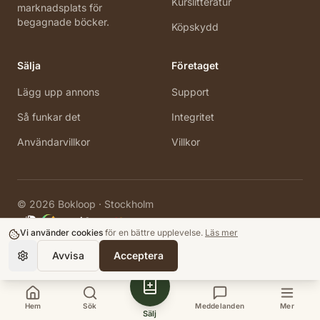
Kurslitteratur
marknadsplats för
begagnade böcker.
Köpskydd
Sälja
Företaget
Lägg upp annons
Support
Så funkar det
Integritet
Användarvillkor
Villkor
©
2026
Bokloop · Stockholm
Vi använder cookies
för en bättre upplevelse.
Läs mer
Avvisa
Acceptera
Hem
Sök
Meddelanden
Mer
Sälj