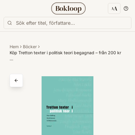
Bokloop
A
A
Textstorl
Hem
Böcker
Köp Tretton texter i politisk teori begagnad – från 200 kr
…