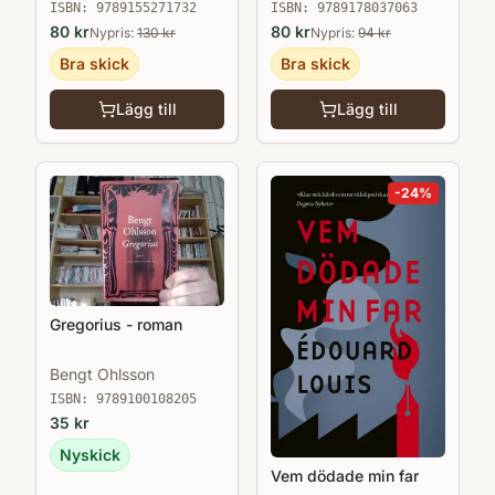
ISBN:
9789155271732
ISBN:
9789178037063
80
kr
80
kr
Nypris:
130
kr
Nypris:
94
kr
Bra skick
Bra skick
Lägg till
Lägg till
-
24
%
Gregorius - roman
Bengt Ohlsson
ISBN:
9789100108205
35
kr
Nyskick
Vem dödade min far