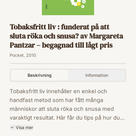
Tobaksfritt liv : funderat på att
sluta röka och snusa? av Margareta
Pantzar – begagnad till lågt pris
Pocket, 2010
Beskrivning
Information
Tobaksfritt liv innehåller en enkel och
handfast metod som har fått många
människor att sluta röka och snusa med
varaktigt resultat. Här får du tips på hur du
kan lägga upp avvänjningen vecka för
Visa mer
vecka, hur du gör för att förbereda dig inför