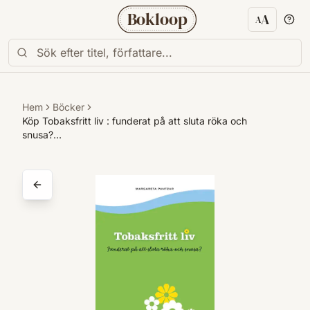
Bokloop
A
A
Textstorl
Hem
Böcker
Köp Tobaksfritt liv : funderat på att sluta röka och
snusa?…