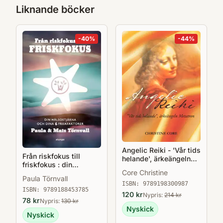
viktigaste är att här presenteras en
Liknande böcker
lättförståelig, handfast metod som känns
psykologiskt rätt både för den som vill sluta
-
40
%
-
44
%
på egen hand och för grupper med ledare."
BTJ häfte 2010:21, lektör Ulla Britt Westelius
Angelic Reiki - 'Vår tids
Från riskfokus till
helande', ärkeängeln
friskfokus : din
Metatron
Core Christine
hälsostjärna och dina 6
Paula Törnvall
friskfaktorer
ISBN:
9789198300987
ISBN:
9789188453785
120
kr
Nypris:
214
kr
78
kr
Nypris:
130
kr
Nyskick
Nyskick