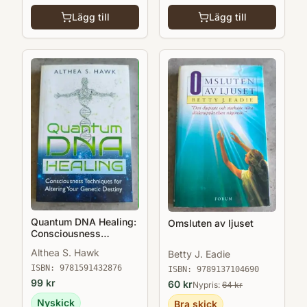
Lägg till
Lägg till
Quantum DNA Healing:
Omsluten av ljuset
Consciousness
Techniques for Altering
Althea S. Hawk
Betty J. Eadie
Your Genetic Destiny
ISBN:
9781591432876
ISBN:
9789137104690
99
kr
60
kr
Nypris:
64
kr
Nyskick
Bra skick