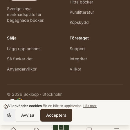
Hitta böcker
Sveriges nya
Kurslitteratur
marknadsplats för
begagnade böcker.
Köpskydd
Sälja
Företaget
Lägg upp annons
Support
Så funkar det
Integritet
Användarvillkor
Villkor
©
2026
Bokloop · Stockholm
Vi använder cookies
för en bättre upplevelse.
Läs mer
Avvisa
Acceptera