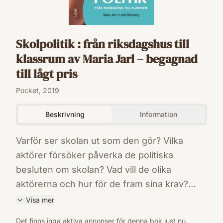
Skolpolitik : från riksdagshus till
klassrum av Maria Jarl – begagnad
till lågt pris
Pocket, 2019
Beskrivning
Information
Varför ser skolan ut som den gör? Vilka
aktörer försöker påverka de politiska
besluten om skolan? Vad vill de olika
aktörerna och hur för de fram sina krav?
Den här boken skildrar det politiska spelet
Visa mer
om skolan. En viktig utgångspunkt är att
ISBN
Det finns inga aktiva annonser för denna bok just nu.