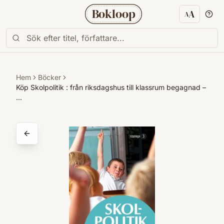
Bokloop
A
A
Textstorl
Hem
Böcker
Köp Skolpolitik : från riksdagshus till klassrum begagnad –
…