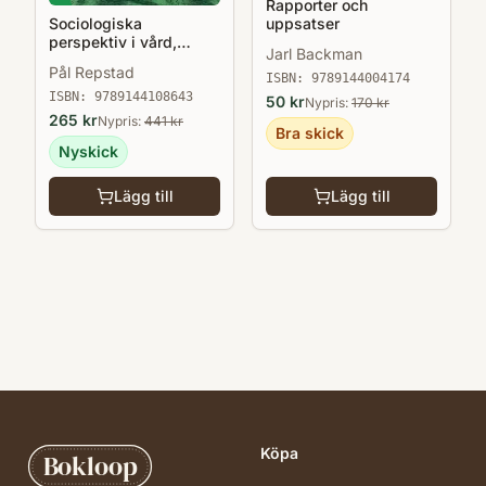
Rapporter och
Sociologiska
uppsatser
perspektiv i vård,
Jarl Backman
omsorg och socialt
Pål Repstad
arbete
ISBN:
9789144004174
ISBN:
9789144108643
50
kr
Nypris:
170
kr
265
kr
Nypris:
441
kr
Bra skick
Nyskick
Lägg till
Lägg till
Köpa
Bokloop