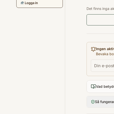
Logga in
Det finns inga a
Ingen akti
Bevaka bok
Vad betyd
Så fungera