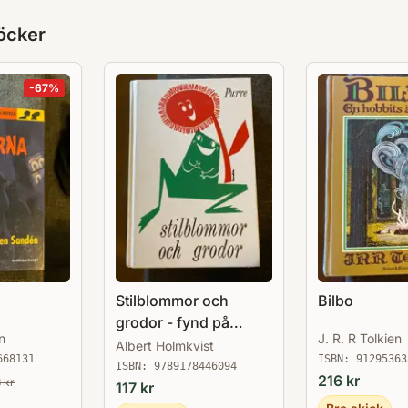
öcker
-
67
%
Stilblommor och
Bilbo
grodor - fynd på
n
J. R. R Tolkien
språkets gröna ängar
Albert Holmkvist
668131
ISBN:
91295363
ISBN:
9789178446094
216
kr
8
kr
117
kr