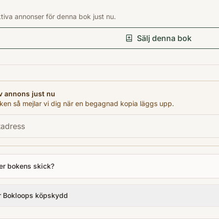
Förlag
ktiva annonser för denna bok just nu.
Carlsens
Utgivningsår
Sälj denna bok
1992
Antal sidor
127
Språk
v annons just nu
Svenska
en så mejlar vi dig när en begagnad kopia läggs upp.
Format
Inbunden
er bokens skick?
r Bokloops köpskydd