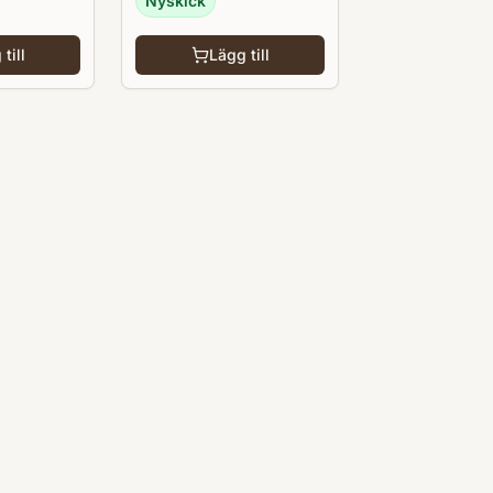
Nyskick
till
Lägg till