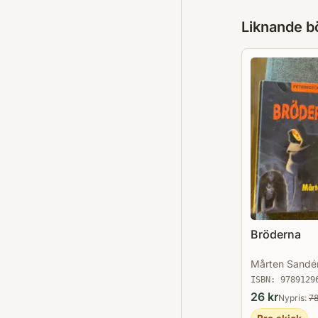
Liknande b
Bröderna
Mårten Sandé
ISBN:
9789129
26
kr
Nypris:
7