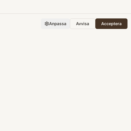
Anpassa
Avvisa
Acceptera
Företaget
Support
Integritet
Villkor