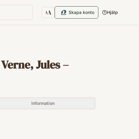
A
Skapa konto
Hjälp
A
Textstorlek
Verne, Jules –
Information