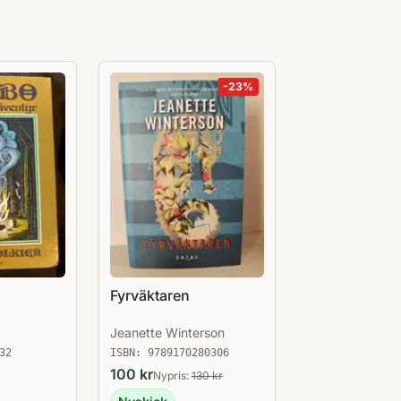
-
23
%
Fyrväktaren
Jeanette Winterson
32
ISBN:
9789170280306
100
kr
Nypris:
130
kr