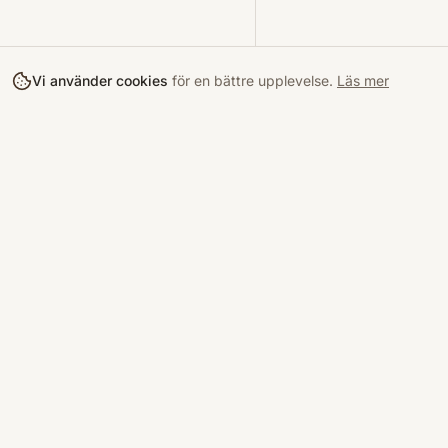
Vi använder cookies
för en bättre upplevelse.
Läs mer
Köpa
Bokloop
Hitta böcke
Sveriges nya marknadsplats för
begagnade böcker.
Kurslitterat
Köpskydd