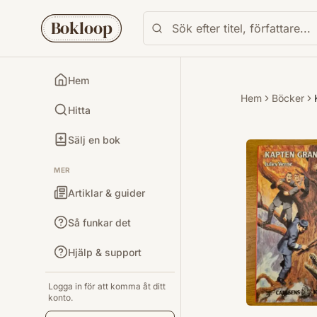
Bokloop
Hem
Hem
Böcker
Hitta
Sälj en bok
MER
Artiklar & guider
Så funkar det
Hjälp & support
Logga in för att komma åt ditt
konto.