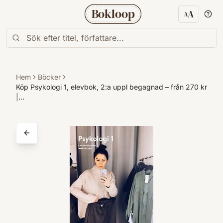
Bokloop
A
A
Textstorl
Hem
Böcker
Köp Psykologi 1, elevbok, 2:a uppl begagnad – från 270 kr
|…