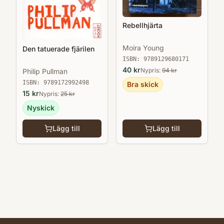
Rebellhjärta
Moira Young
Den tatuerade fjärilen
ISBN:
9789129680171
40
kr
Nypris:
94
kr
Philip Pullman
ISBN:
9789172992498
Bra skick
15
kr
Nypris:
25
kr
Nyskick
Lägg till
Lägg till