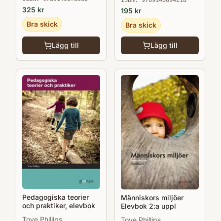
325
kr
195
kr
Bra skick
Bra skick
Lägg till
Lägg till
Pedagogiska teorier
Människors miljöer
och praktiker, elevbok
Elevbok 2:a uppl
Tove Phillips
Tove Phillips