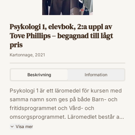
Psykologi 1, elevbok, 2:a uppl av
Tove Phillips – begagnad till lågt
pris
Kartonnage, 2021
Beskrivning
Information
Psykologi 1 är ett läromedel för kursen med
samma namn som ges på både Barn- och
fritidsprogrammet och Vård- och
omsorgsprogrammet. Läromedlet består av
elevbok, digitalt läromedel, lärarhandledning
Visa mer
och lärarwebb.Psykologi 1, elevbok