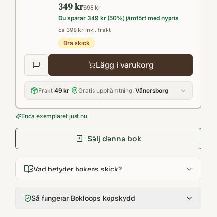
349 kr
eleverna aktiva i sitt lärande• ett läromedel
698 kr
Du sparar
349 kr
(
50
%) jämfört med nypris
som visar hur psykologin har vuxit fram och
ca 398 kr inkl. frakt
förändrats i samspel med samhällets
Bra skick
värderingar
Lägg i varukorg
Frakt
49 kr
·
Gratis upphämtning:
Vänersborg
Enda exemplaret just nu
Sälj denna bok
Vad betyder bokens skick?
Så fungerar Bokloops köpskydd