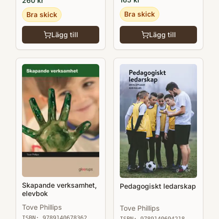
260
kr
Bra skick
Bra skick
Lägg till
Lägg till
Skapande verksamhet,
Pedagogiskt ledarskap
elevbok
Tove Phillips
Tove Phillips
ISBN:
9789140678362
ISBN:
9789140694218