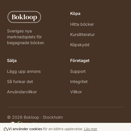
Köpa
Bokloop
Hitta böcker
Sveriges nya
Kurslitteratur
marknadsplats för
begagnade böcker.
Köpskydd
Sälja
Företaget
Lägg upp annons
Support
Så funkar det
Integritet
Användarvillkor
Villkor
©
2026
Bokloop · Stockholm
Vi använder cookies
för en bättre upplevelse.
Läs mer