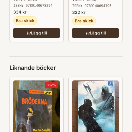
ISBN:
9789140678294
ISBN:
9789140694195
334
kr
322
kr
Bra skick
Bra skick
Lägg till
Lägg till
Liknande böcker
-
67
%