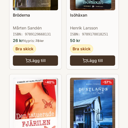
Bröderna
Isöhäxan
Mårten Sandén
Henrik Larsson
ISBN:
9789129668131
ISBN:
9789170018251
26
kr
50
kr
Nypris:
78
kr
Bra skick
Bra skick
Lägg till
Lägg till
-
40
%
-
57
%