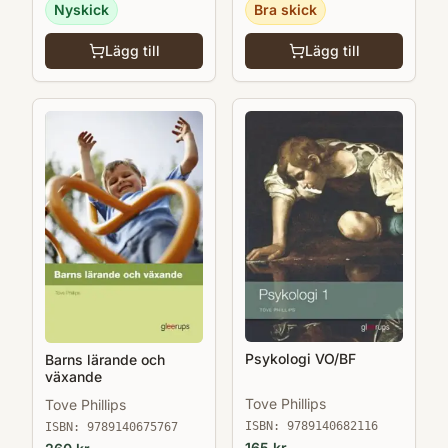
Nyskick
Bra skick
Lägg till
Lägg till
Psykologi VO/BF
Barns lärande och
växande
Tove Phillips
Tove Phillips
ISBN:
9789140682116
ISBN:
9789140675767
165
kr