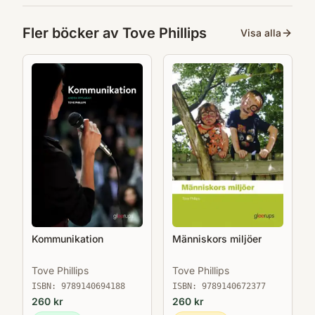
Fler böcker av
Tove Phillips
Visa alla
Kommunikation
Människors miljöer
Tove Phillips
Tove Phillips
ISBN:
9789140694188
ISBN:
9789140672377
260
kr
260
kr