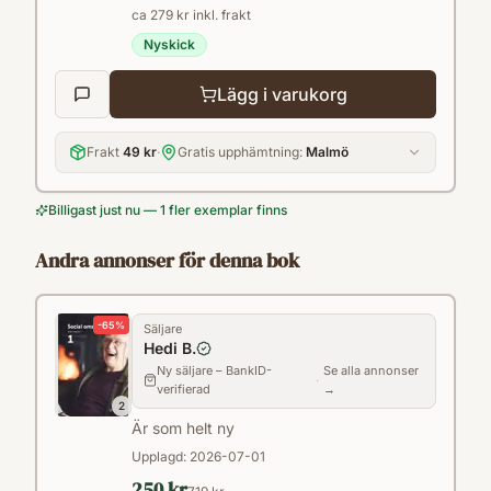
ca 279 kr inkl. frakt
kompetens i konsten att stödja och hjälpa
Nyskick
andra människor?• Vilka begrepp och
värden beskriver grunden för social
Lägg i varukorg
omsorg?• Vilka praktiska förmågor behövs
för att kunna utföra professionellt socialt
Frakt
49 kr
·
Gratis upphämtning:
Malmö
omsorgsarbete?Social omsorg 1, elevbok
Billigast just nu — 1 fler exemplar finns
är:• tillgänglig med ett enkelt språk• ett
modernt och aktuellt läromedel• ett
Andra annonser för denna bok
läromedel som väcker intresse och gör
eleverna aktiva i sitt lärande
-
65
%
Säljare
Hedi B.
Ny säljare – BankID-
Se alla annonser
·
verifierad
→
2
Är som helt ny
Upplagd:
2026-07-01
250 kr