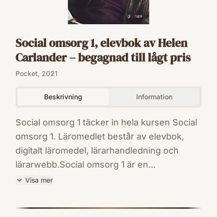
Social omsorg 1, elevbok av Helen
Carlander – begagnad till lågt pris
Pocket, 2021
Beskrivning
Information
Social omsorg 1 täcker in hela kursen Social
omsorg 1. Läromedlet består av elevbok,
digitalt läromedel, lärarhandledning och
lärarwebb.Social omsorg 1 är en
grundläggande kurs som ger en introduktion
Visa mer
till utveckling av ett professionellt
ISBN
förhållningssätt med fokus på mänskliga
9789151105383