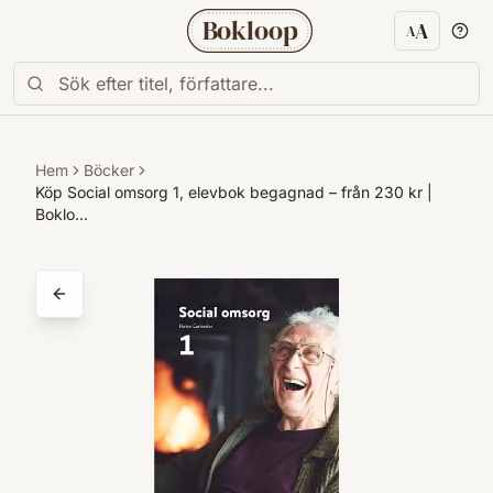
Bokloop
A
A
Textstorl
Hem
Böcker
Köp Social omsorg 1, elevbok begagnad – från 230 kr |
Boklo…