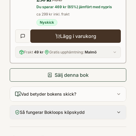
719 kr
Du sparar
469 kr
(
65
%) jämfört med nypris
ca 299 kr inkl. frakt
Nyskick
Lägg i varukorg
Frakt
49 kr
·
Gratis upphämtning:
Malmö
Sälj denna bok
Vad betyder bokens skick?
Så fungerar Bokloops köpskydd