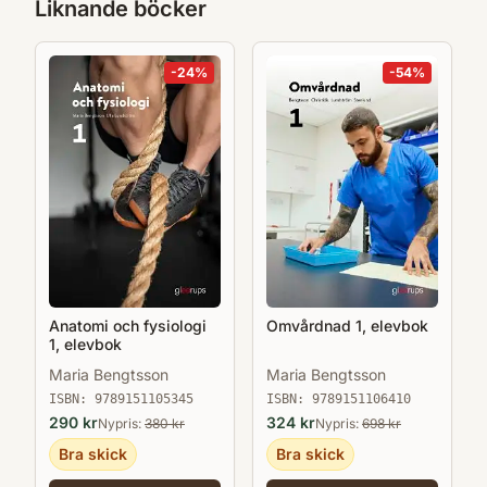
Liknande böcker
-
24
%
-
54
%
Anatomi och fysiologi
Omvårdnad 1, elevbok
1, elevbok
Maria Bengtsson
Maria Bengtsson
ISBN:
9789151105345
ISBN:
9789151106410
290
kr
324
kr
Nypris:
380
kr
Nypris:
698
kr
Bra skick
Bra skick