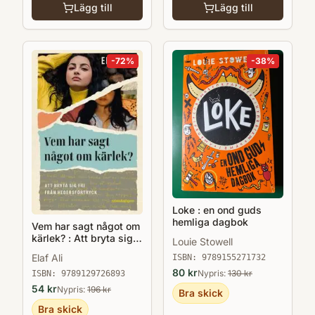
Lägg till
Lägg till
-
72
%
-
38
%
Loke : en ond guds
hemliga dagbok
Vem har sagt något om
kärlek? : Att bryta sig
Louie Stowell
fri från hedersförtryck
Elaf Ali
ISBN:
9789155271732
80
kr
Nypris:
130
kr
ISBN:
9789129726893
54
kr
Nypris:
196
kr
Bra skick
Bra skick