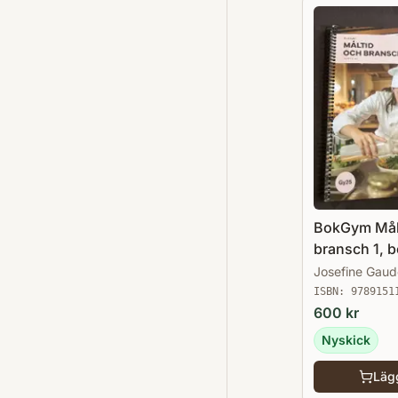
BokGym Mål
bransch 1, 
Josefine Gaud
ISBN:
9789151
600
kr
Nyskick
Lägg