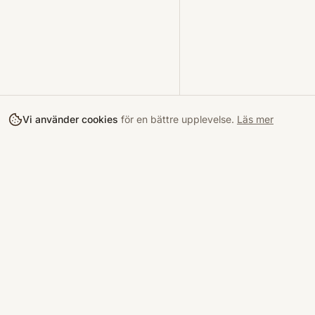
Vi använder cookies
för en bättre upplevelse.
Läs mer
Köpa
Bokloop
Hitta böcke
Sveriges nya marknadsplats för
begagnade böcker.
Kurslitterat