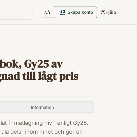
A
Skapa konto
Hjälp
A
Textstorlek
bok, Gy25 av
ad till lågt pris
Information
at fr matlagning niv 1 enligt Gy25.
trala delar inom mnet och ger en