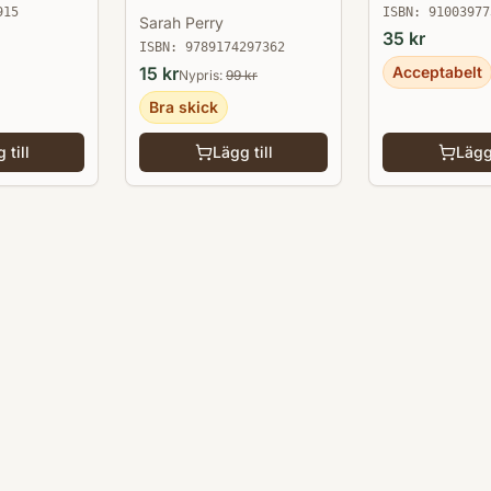
915
ISBN:
91003977
Sarah Perry
35
kr
ISBN:
9789174297362
Acceptabelt
15
kr
Nypris:
99
kr
Bra skick
 till
Lägg till
Lägg 