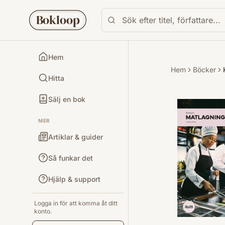
Bokloop
Hem
Hem
Böcker
Hitta
Sälj en bok
MER
Artiklar & guider
Så funkar det
Hjälp & support
Logga in för att komma åt ditt
konto.