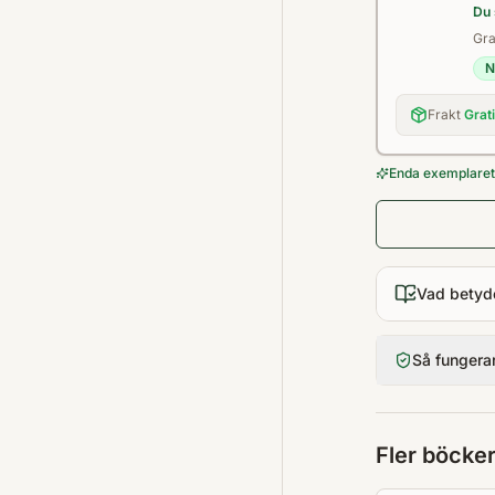
Du 
Gra
N
Frakt
Grat
Enda exemplaret 
Vad betyd
Så fungera
Fler böcke