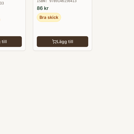
ISBN:
9789146156413
33
86
kr
Bra skick
till
Lägg till