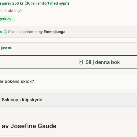
sparar
256 kr
(
30
%) jämfört med nypris
tis frakt ingår
yskick
is
·
Gratis upphämtning:
Emmaljunga
just nu
Sälj denna bok
er bokens skick?
r Bokloops köpskydd
r av
Josefine Gaude