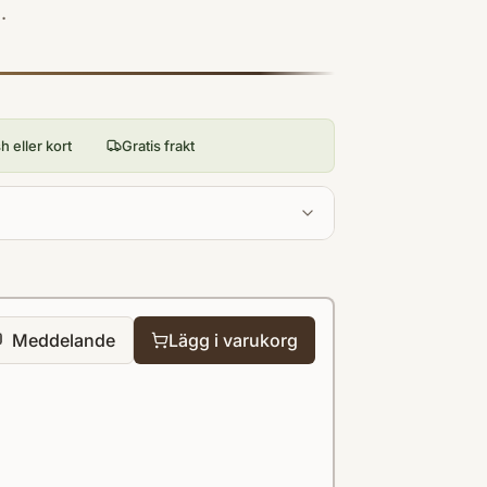
.
 eller kort
Gratis frakt
Meddelande
Lägg i varukorg