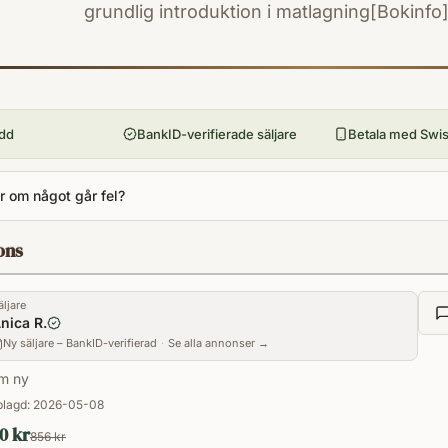
grundlig introduktion i matlagning[Bokinfo]
ISBN
9789151113050
Utgivningsår
2025
ydd
BankID-verifierade säljare
Betala med Swish
Språk
sv
 om något går fel?
Format
Paperback
ons
äljare
nica R.
Ny säljare – BankID-verifierad
·
Se alla annonser →
m ny
lagd:
2026-05-08
0 kr
856 kr