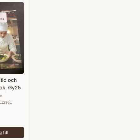
tid och
bok, Gy25
e
112961
 till