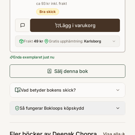
ca 93 kr inkl. frakt
Bra skick
Lägg i varukorg
Frakt
49 kr
·
Gratis upphämtning:
Karlsborg
Enda exemplaret just nu
Sälj denna bok
Vad betyder bokens skick?
Så fungerar Bokloops köpskydd
Fler böcker av
Deepak Chopra
Visa alla