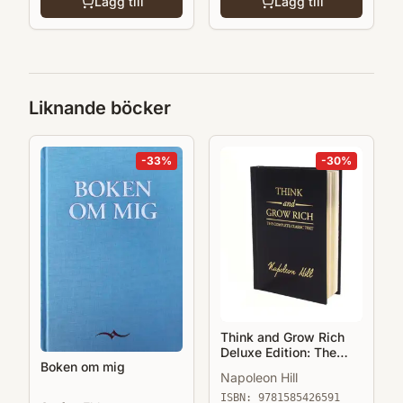
Lägg till
Lägg till
Liknande böcker
-
33
%
-
30
%
Think and Grow Rich
Deluxe Edition: The
Boken om mig
Complete Classic Text
Napoleon Hill
ISBN:
9781585426591