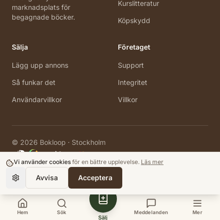
Kurslitteratur
marknadsplats för
begagnade böcker.
Köpskydd
Sälja
Företaget
Lägg upp annons
Support
Så funkar det
Integritet
Användarvillkor
Villkor
©
2026
Bokloop · Stockholm
Vi använder cookies
för en bättre upplevelse.
Läs mer
Avvisa
Acceptera
Hem
Sök
Meddelanden
Mer
Sälj