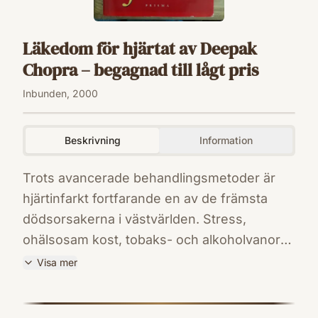
Läkedom för hjärtat av Deepak
Chopra – begagnad till lågt pris
Inbunden, 2000
Beskrivning
Information
Trots avancerade behandlingsmetoder är
hjärtinfarkt fortfarande en av de främsta
dödsorsakerna i västvärlden. Stress,
ohälsosam kost, tobaks- och alkoholvanor
bidrar till att öka riskerna för hjärtsjukdom. I
Visa mer
Läkedom för hjärtat visar doktor Deepak
ISBN
Chopra hur vi kan avvärja hotet mot hjärtat
9789151836614