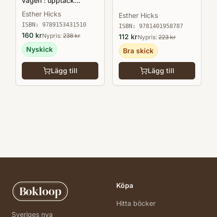
vägen : upptäck
känslornas förunderliga
Esther Hicks
Esther Hicks
kraft
ISBN:
9789153431510
ISBN:
9781401958787
160
kr
Nypris:
238
kr
112
kr
Nypris:
223
kr
Nyskick
Bra skick
Lägg till
Lägg till
Köpa
Bokloop
Hitta böcker
Sveriges nya