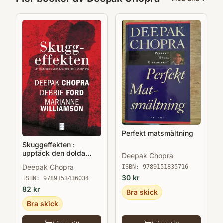
Perfekt matsmältning
Skuggeffekten :
upptäck den dolda
Deepak Chopra
kraften i ditt sanna jag
Deepak Chopra
ISBN:
9789151835716
30
kr
ISBN:
9789153436034
82
kr
Bra skick
Bra skick