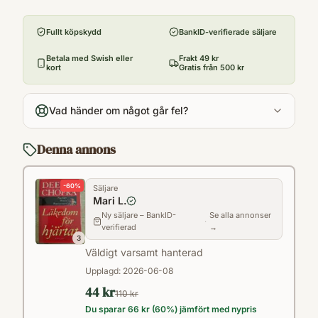
Förlag
och till och med vända den smygande
Prisma
sjukdomsprocessen genom att följa ett
Fullt köpskydd
BankID-verifierade säljare
Utgivningsår
personligt avpassat hälsoprogram. Chopra
2000
Betala med Swish eller
Frakt 49 kr
utgår från den ayurvediska läkekonstens
kort
Gratis från 500 kr
Antal sidor
femtusenåriga principer som han på ett
157
unikt sätt kombinerar med sin mångåriga
Vad händer om något går fel?
Språk
erfarenhet som praktiserande läkare i USA.
Svenska
Denna annons
Kategori
VF
-
60
%
Säljare
Format
Mari L.
Inbunden
Ny säljare – BankID-
Se alla annonser
·
verifierad
→
3
Väldigt varsamt hanterad
Upplagd:
2026-06-08
44 kr
110 kr
Du sparar
66 kr
(
60
%) jämfört med nypris