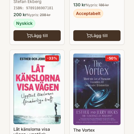
Stefan Ekberg
130
kr
Nypris:
186
kr
ISBN:
9789186907181
Acceptabelt
200
kr
Nypris:
298
kr
Nyskick
Lägg till
Lägg till
-
33
%
-
50
%
Låt känslorna visa
The Vortex