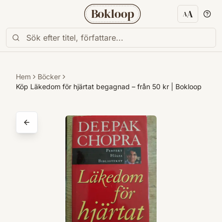
Bokloop
A
A
Textstorl
Hem
Böcker
Köp Läkedom för hjärtat begagnad – från 50 kr | Bokloop