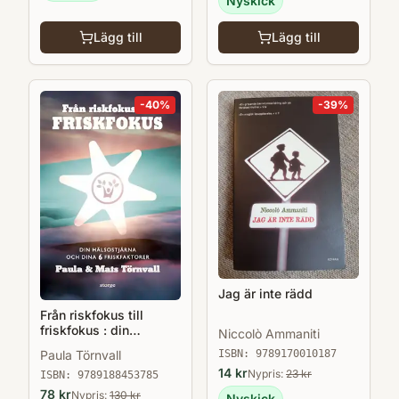
Nyskick
Lägg till
Lägg till
-
40
%
-
39
%
Jag är inte rädd
Från riskfokus till
friskfokus : din
Niccolò Ammaniti
hälsostjärna och dina 6
Paula Törnvall
ISBN:
9789170010187
friskfaktorer
14
kr
Nypris:
23
kr
ISBN:
9789188453785
78
kr
Nypris:
130
kr
Nyskick