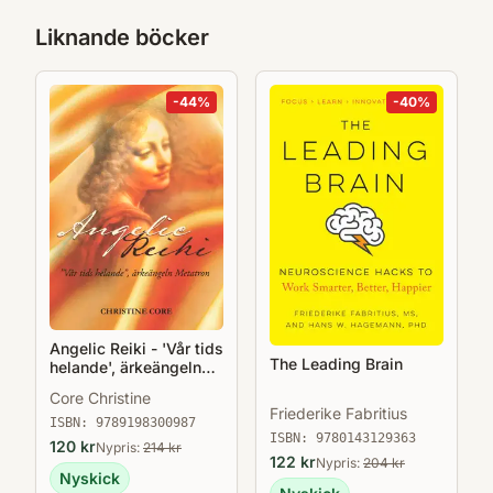
Liknande böcker
-
44
%
-
40
%
Angelic Reiki - 'Vår tids
The Leading Brain
helande', ärkeängeln
Metatron
Core Christine
Friederike Fabritius
ISBN:
9789198300987
ISBN:
9780143129363
120
kr
Nypris:
214
kr
122
kr
Nypris:
204
kr
Nyskick