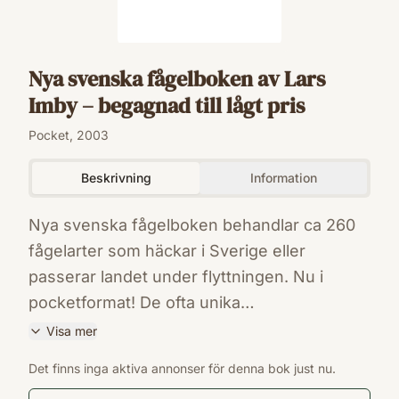
Nya svenska fågelboken av Lars
Imby – begagnad till lågt pris
Pocket, 2003
Beskrivning
Information
Nya svenska fågelboken behandlar ca 260
fågelarter som häckar i Sverige eller
passerar landet under flyttningen. Nu i
pocketformat! De ofta unika
färgfotografierna i boken är till stor del tagna
Visa mer
av författaren. I de fall då fåglarna är svåra
ISBN
Det finns inga aktiva annonser för denna bok just nu.
att särskilja eller att fotografera i naturen
9789151841748