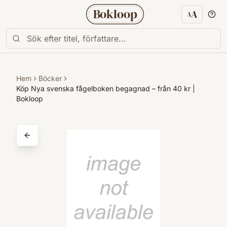
Bokloop
A
A
Textstorl
Hem
Böcker
Köp Nya svenska fågelboken begagnad – från 40 kr |
Bokloop