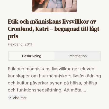
Etik och människans livsvillkor av
Cronlund, Katri – begagnad till lågt
pris
Flexband, 2011
Beskrivning
Information
Etik och människans livsvillkor ger eleven
kunskaper om hur människors livsåskådning
och kultur påverkar synen på hälsa, ohälsa
och funktionsnedsättning. Att möta,
kommunicera och samarbeta med
Visa mer
människor är några av de viktigaste
ISBN