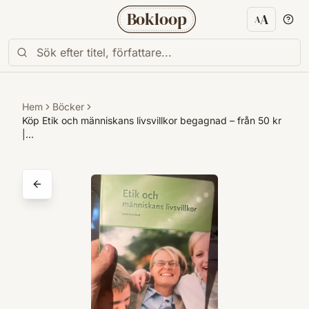
Bokloop
A
A
Textstorl
Hem
Böcker
Köp Etik och människans livsvillkor begagnad – från 50 kr
|…