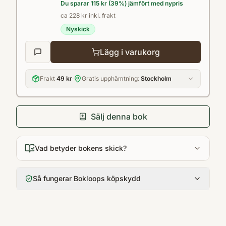
Du sparar
115 kr
(
39
%) jämfört med nypris
ca 228 kr inkl. frakt
Nyskick
Lägg i varukorg
Frakt
49 kr
·
Gratis upphämtning:
Stockholm
Sälj denna bok
Vad betyder bokens skick?
Så fungerar Bokloops köpskydd