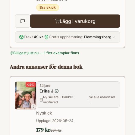
Bra skick
Lägg i varukorg
Frakt
49 kr
·
Gratis upphämtning:
Flemmingsberg
Billigast just nu — 1 fler exemplar finns
Andra annonser för denna bok
-
39
%
Säljare
Erika J.
Ny säljare – BankID-
Se alla annonser
·
verifierad
→
2
Nyskick
Upplagd:
2026-05-24
179 kr
294 kr