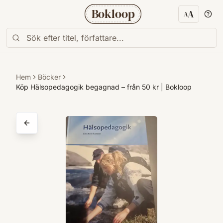
Bokloop
A
A
Textstorl
Hem
Böcker
Köp Hälsopedagogik begagnad – från 50 kr | Bokloop