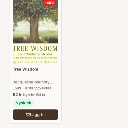
-
40
%
Tree Wisdom
Jacqueline Memory
Paterson
ISBN:
9780722534083
92
kr
Nypris:
154
kr
Nyskick
Lägg till