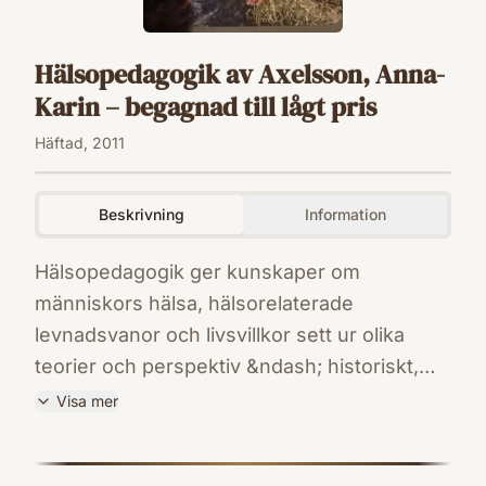
Hälsopedagogik av Axelsson, Anna-
Karin – begagnad till lågt pris
Häftad, 2011
Beskrivning
Information
Hälsopedagogik ger kunskaper om
människors hälsa, hälsorelaterade
levnadsvanor och livsvillkor sett ur olika
teorier och perspektiv &ndash; historiskt,
internationellt, socialt och kulturellt samt
Visa mer
miljö. Eleven får kunskaper i att främja
ISBN
människors hälsa på individ-, grupp- och
9789152309230