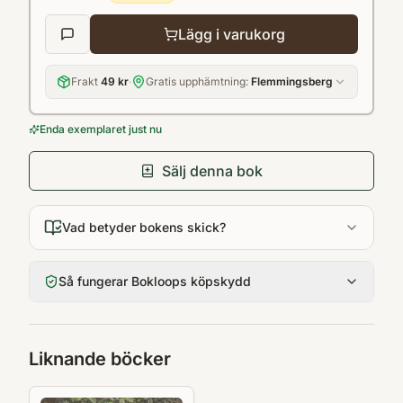
Lägg i varukorg
Frakt
49 kr
·
Gratis upphämtning:
Flemmingsberg
Enda exemplaret just nu
Sälj denna bok
Vad betyder bokens skick?
Så fungerar Bokloops köpskydd
Liknande böcker