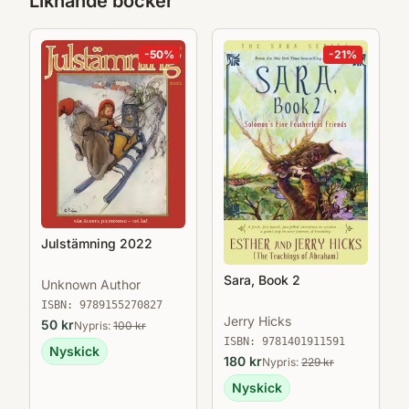
Liknande böcker
-
50
%
-
21
%
Julstämning 2022
Sara, Book 2
Unknown Author
ISBN:
9789155270827
Jerry Hicks
50
kr
Nypris:
100
kr
ISBN:
9781401911591
Nyskick
180
kr
Nypris:
229
kr
Nyskick