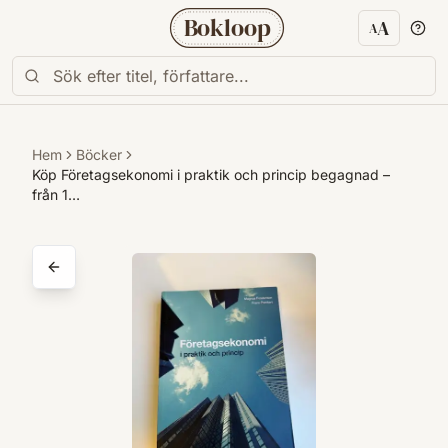
Bokloop
A
A
Textstorl
Hem
Böcker
Köp Företagsekonomi i praktik och princip begagnad –
från 1…