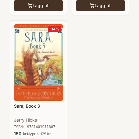
Lägg till
Lägg till
-
14
%
Sara, Book 3
Jerry Hicks
ISBN:
9781401911607
150
kr
Nypris:
175
kr