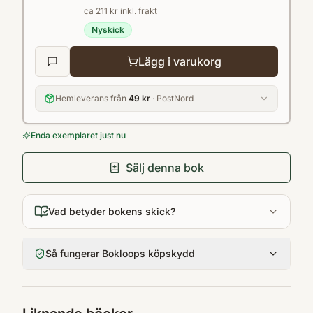
utbildningar. Givet bokens introducerade
ca 211 kr inkl. frakt
karaktär fungerar den också för läsare som
Nyskick
på egen hand vill lära sig om ämnesområdet.
Lägg i varukorg
Författare: Docent Magnus Frostenson och
docent Frans Prenkert är verksamma vid
Hemleverans från
49 kr
· PostNord
örebro universitet.
Enda exemplaret just nu
Sälj denna bok
Vad betyder bokens skick?
Så fungerar Bokloops köpskydd