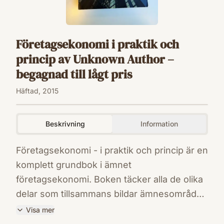
Företagsekonomi i praktik och
princip av Unknown Author –
begagnad till lågt pris
Häftad, 2015
Beskrivning
Information
Företagsekonomi - i praktik och princip är en
komplett grundbok i ämnet
företagsekonomi. Boken täcker alla de olika
delar som tillsammans bildar ämnesområdet;
organisation, marknadsföring,
Visa mer
ekonomistyrning och redovisning. På så vis