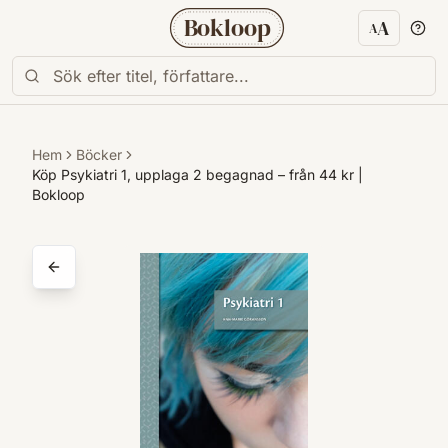
Bokloop
A
A
Textstorl
Hem
Böcker
Köp Psykiatri 1, upplaga 2 begagnad – från 44 kr |
Bokloop