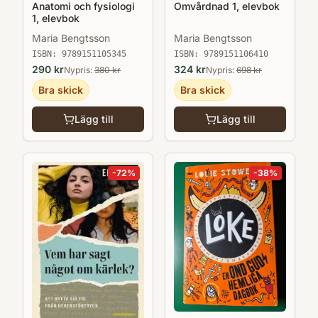
Anatomi och fysiologi
Omvårdnad 1, elevbok
1, elevbok
Maria Bengtsson
Maria Bengtsson
ISBN:
9789151105345
ISBN:
9789151106410
290
kr
324
kr
Nypris:
380
kr
Nypris:
698
kr
Bra skick
Bra skick
Lägg till
Lägg till
-
72
%
-
38
%