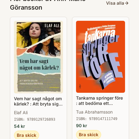
Visa alla
Göransson
Tankarna springer före
Vem har sagt något om
: att bedöma ett
kärlek? : Att bryta sig
andraspråk i utveckling
fri från hedersförtryck
Tua Abrahamsson
Elaf Ali
ISBN:
9789147111749
ISBN:
9789129726893
90
kr
54
kr
Bra skick
Bra skick