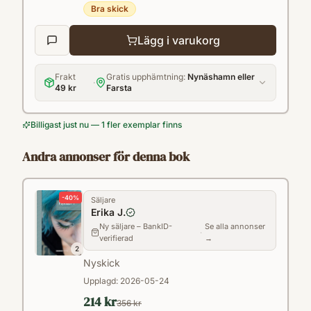
Bra skick
Lägg i varukorg
Frakt
Gratis upphämtning:
Nynäshamn eller
·
49 kr
Farsta
Billigast just nu — 1 fler exemplar finns
Andra annonser för denna bok
-
40
%
Säljare
Erika J.
Ny säljare – BankID-
Se alla annonser
·
verifierad
→
2
Nyskick
Upplagd:
2026-05-24
214 kr
356 kr