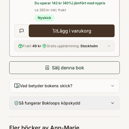
Du sparar
142 kr
(
40
%) jämfört med nypris
ca 263 kr inkl. frakt
Nyskick
Lägg i varukorg
Frakt
49 kr
·
Gratis upphämtning:
Stockholm
Sälj denna bok
Vad betyder bokens skick?
Så fungerar Bokloops köpskydd
Fler böcker av
Ann-Marie