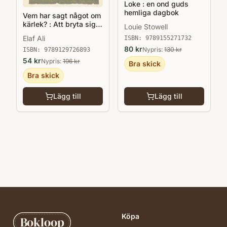
Loke : en ond guds
hemliga dagbok
Vem har sagt något om
kärlek? : Att bryta sig
Louie Stowell
fri från hedersförtryck
Elaf Ali
ISBN:
9789155271732
80
kr
Nypris:
130
kr
ISBN:
9789129726893
54
kr
Nypris:
196
kr
Bra skick
Bra skick
Lägg till
Lägg till
Köpa
Bokloop