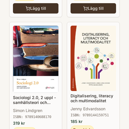
Lägg till
Lägg till
Digitalisering, literacy
Sociologi 2.0, 2 uppl -
och multimodalitet
samhällsteori och
samtidskultur
Jenny Edvardsson
Simon Lindgren
ISBN:
9789144159751
ISBN:
9789140688170
185
kr
319
kr