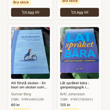
Bra skick
Bra skick
Lägg till
Lägg till
Att förstå skolan - En
Låt språket bära :
teori om skolan som
genpedagogik i
institution o skolor som
praktiken
Gunnar Berg
Britt Johansson
organisationer
ISBN:
9789144031200
ISBN:
9789173828413
60
kr
125
kr