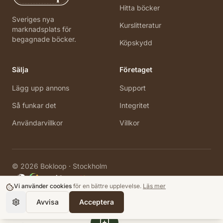
Hitta böcker
Sveriges nya
Kurslitteratur
marknadsplats för
begagnade böcker.
Köpskydd
Sälja
Företaget
Lägg upp annons
Support
Så funkar det
Integritet
Användarvillkor
Villkor
©
2026
Bokloop · Stockholm
Vi använder cookies
för en bättre upplevelse.
Läs mer
Avvisa
Acceptera