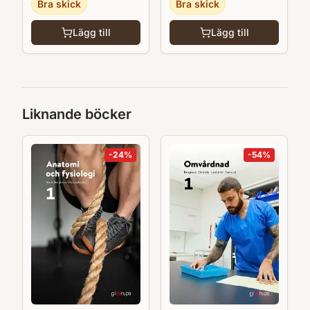
Bra skick
Bra skick
Lägg till
Lägg till
Liknande böcker
-
24
%
-
54
%