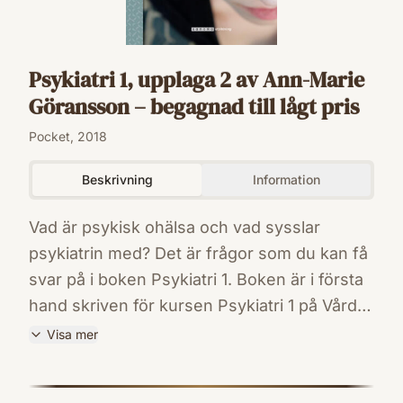
Psykiatri 1, upplaga 2 av Ann-Marie
Göransson – begagnad till lågt pris
Pocket, 2018
Beskrivning
Information
Vad är psykisk ohälsa och vad sysslar
psykiatrin med? Det är frågor som du kan få
svar på i boken Psykiatri 1. Boken är i första
hand skriven för kursen Psykiatri 1 på Vård-
och omsorgsprogrammet men den kan även
Visa mer
användas i andra utbildningar. Finns även att
ISBN
köpa som e-bok via Adlibris och Bokus.
9789152331163