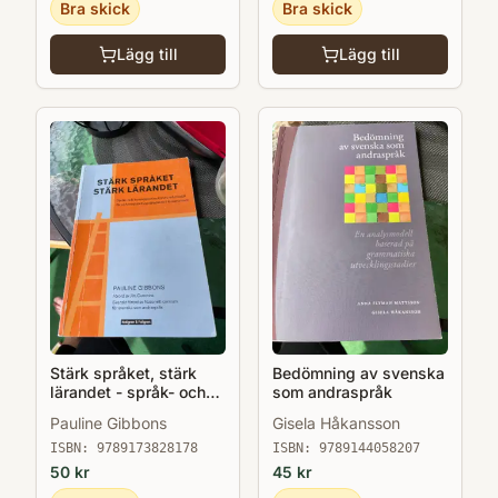
Bra skick
Bra skick
Lägg till
Lägg till
Stärk språket, stärk
Bedömning av svenska
lärandet - språk- och
som andraspråk
kunskapsutvecklande
Pauline Gibbons
Gisela Håkansson
arbetssätt för och med
andraspråkselever i
ISBN:
9789173828178
ISBN:
9789144058207
klassrummet
50
kr
45
kr