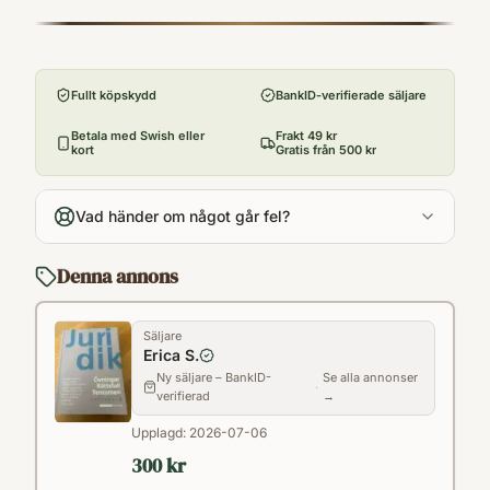
hänvisningar till övningsbokens innehåll.
9789152362419
Förlag
Tyngdpunkten i boken ligger på
Sanoma Utbildning
grundläggande principer inom civilrätt,
Fullt köpskydd
BankID-verifierade säljare
Utgivningsår
straffrätt och processrätt för att ge läsaren
2021
Betala med Swish eller
Frakt 49 kr
juridiska översiktskunskaper.
kort
Gratis från 500 kr
Antal sidor
650
Vad händer om något går fel?
Språk
Svenska
Denna annons
Kategori
LN
Säljare
Format
Erica S.
Häftad
Ny säljare – BankID-
Se alla annonser
·
verifierad
→
Upplagd:
2026-07-06
300 kr