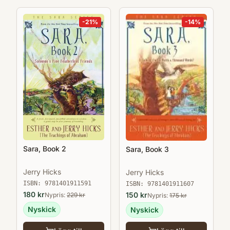
-
21
%
-
14
%
Sara, Book 2
Sara, Book 3
Jerry Hicks
Jerry Hicks
ISBN:
9781401911591
ISBN:
9781401911607
180
kr
150
kr
Nypris:
229
kr
Nypris:
175
kr
Nyskick
Nyskick