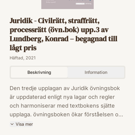
Juridik - Civilrätt, straffrätt,
processrätt (övn.bok) upp.3 av
Lundberg, Konrad – begagnad till
lågt pris
Häftad, 2021
Beskrivning
Information
Den tredje upplagan av Juridik övningsbok
är uppdaterad enligt nya lagar och regler
och harmoniserar med textbokens sjätte
upplaga. övningsboken ökar förståelsen och
inlärningen genom praktiska exempel,
Visa mer
rättsfall och övningar. I textboken återfinns
ISBN