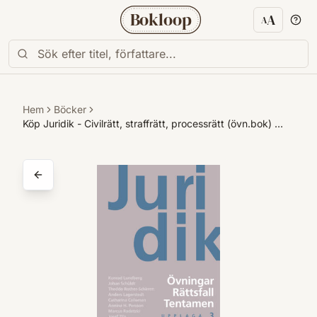
Bokloop
A
A
Textstorl
Hem
Böcker
Köp Juridik - Civilrätt, straffrätt, processrätt (övn.bok) …