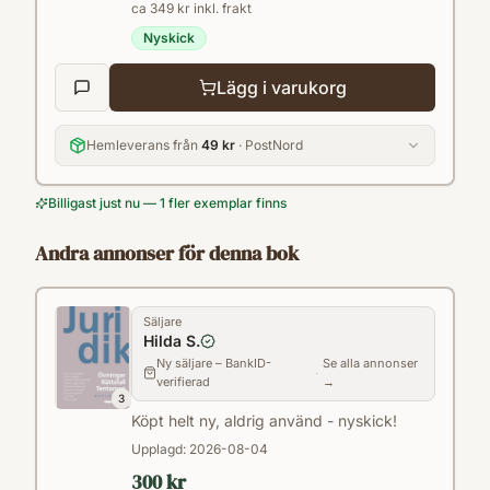
ca 349 kr inkl. frakt
Nyskick
Lägg i varukorg
Hemleverans från
49 kr
· PostNord
Billigast just nu — 1 fler exemplar finns
Andra annonser för denna bok
Säljare
Hilda S.
Ny säljare – BankID-
Se alla annonser
·
verifierad
→
3
Köpt helt ny, aldrig använd - nyskick!
Upplagd:
2026-08-04
300 kr