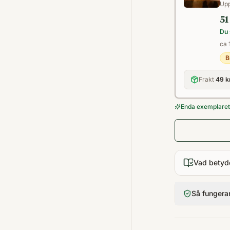
Upp
51
Du 
ca 
B
Frakt
49 k
Enda exemplaret 
Vad betyd
Så fungera