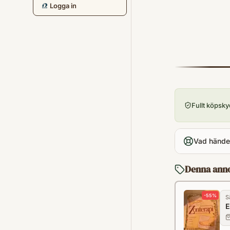
Logga in
Fullt köpsk
Vad händer
Denna ann
-
55
%
S
E