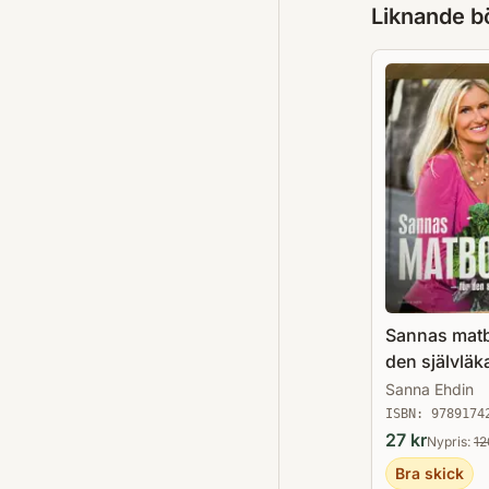
Liknande b
Sannas matb
den självlä
människan
Sanna Ehdin
ISBN:
9789174
27
kr
Nypris:
12
Bra skick