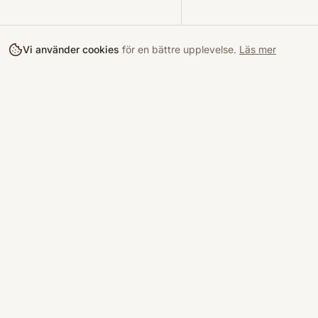
Vi använder cookies
för en bättre upplevelse.
Läs mer
Köpa
Bokloop
Hitta böcke
Sveriges nya marknadsplats för
begagnade böcker.
Kurslitterat
Köpskydd