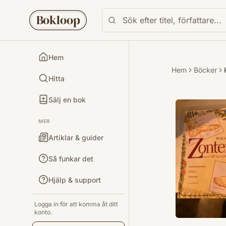
Bokloop
Hem
Hem
Böcker
Hitta
Sälj en bok
MER
Artiklar & guider
Så funkar det
Hjälp & support
Logga in för att komma åt ditt
konto.