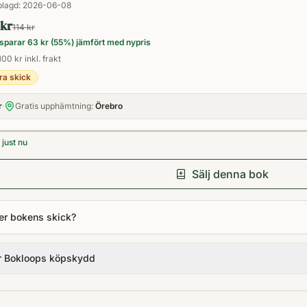
Inbunden
lagd:
2026-06-08
 kr
114 kr
sparar
63 kr
(
55
%) jämfört med nypris
100 kr inkl. frakt
ra skick
r
·
Gratis upphämtning:
Örebro
just nu
Sälj denna bok
er bokens skick?
r Bokloops köpskydd