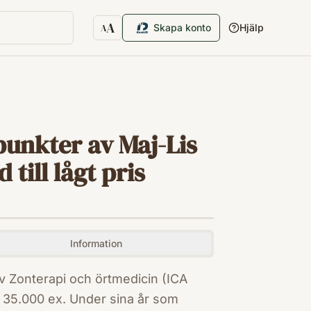
A
Skapa konto
Hjälp
A
Textstorlek
punkter av Maj-Lis
ill lågt pris
Information
 Zonterapi och örtmedicin (ICA
 35.000 ex. Under sina år som