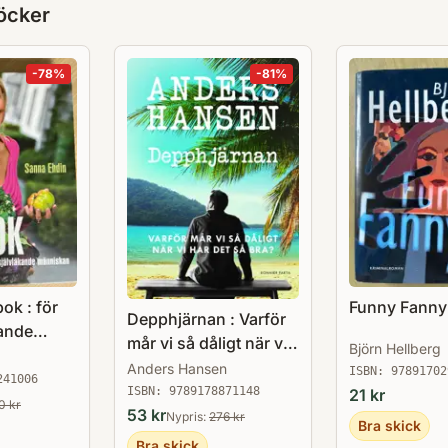
öcker
-
78
%
-
81
%
ok : för
Funny Fanny
Depphjärnan : Varför
kande
mår vi så dåligt när vi
Björn Hellberg
har det så bra?
Anders Hansen
ISBN:
97891702
241006
ISBN:
9789178871148
21
kr
0
kr
53
kr
Nypris:
276
kr
Bra skick
Bra skick