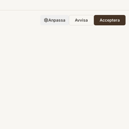
Anpassa
Avvisa
Acceptera
Företaget
Support
Integritet
Villkor