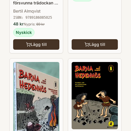
försvunna trädockan -
Barna Hedenhös 3
Bertil Almqvist
ISBN:
9789186085025
48
kr
Nypris:
69
kr
Nyskick
Lägg till
Lägg till