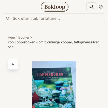
Bokloop
A
A
Textstorl
Hem
Böcker
Köp Loppisboken - om blommiga koppar, fattigmanssilver
och …