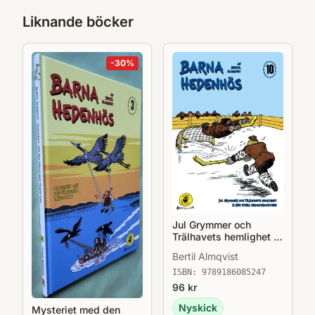
Liknande böcker
-
30
%
Jul Grymmer och
Trälhavets hemlighet &
Den stora
Bertil Almqvist
issmockimatchen -
Barna Hedenhös 10
ISBN:
9789186085247
96
kr
Nyskick
Mysteriet med den