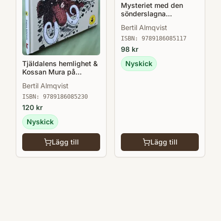
Mysteriet med den
sönderslagna
skiffertavlan - Barna
Bertil Almqvist
Hedenhös 6
ISBN:
9789186085117
98
kr
Tjäldalens hemlighet &
Nyskick
Kossan Mura på
äventyr - Barna
Bertil Almqvist
Hedenhös 9
ISBN:
9789186085230
120
kr
Nyskick
Lägg till
Lägg till