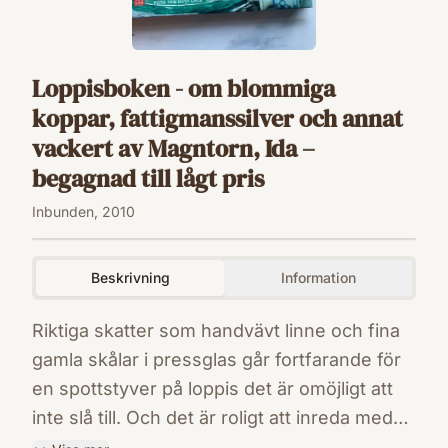
Loppisboken - om blommiga
koppar, fattigmanssilver och annat
vackert av Magntorn, Ida –
begagnad till lågt pris
Inbunden, 2010
Beskrivning
Information
Riktiga skatter som handvävt linne och fina
gamla skålar i pressglas går fortfarande för
en spottstyver på loppis det är omöjligt att
inte slå till. Och det är roligt att inreda med
sina nya fynd! I Loppisboken får du i text