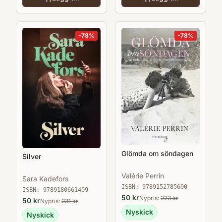
-
78
%
-
78
%
Glömda om söndagen
Silver
Valérie Perrin
Sara Kadefors
ISBN:
9789152785690
ISBN:
9789180661409
50
kr
Nypris:
223
kr
50
kr
Nypris:
231
kr
Nyskick
Nyskick