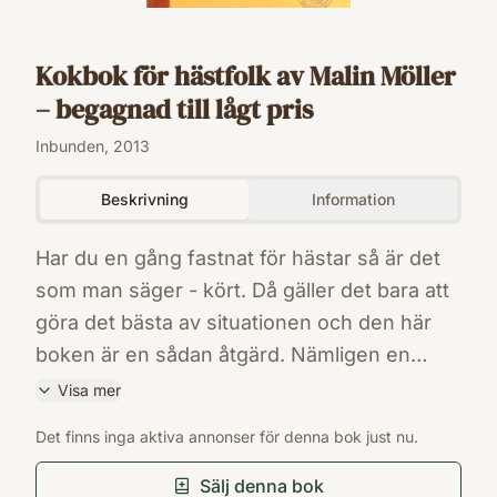
Kokbok för hästfolk av Malin Möller
– begagnad till lågt pris
Inbunden, 2013
Beskrivning
Information
Har du en gång fastnat för hästar så är det
som man säger - kört. Då gäller det bara att
göra det bästa av situationen och den här
boken är en sådan åtgärd. Nämligen en
samling förslag på hur du kan bjuda över
Visa mer
vänner på middag trots att du kommer hem
ISBN
Det finns inga aktiva annonser för denna bok just nu.
från stallet fem minuter innan de knackar på
9789163732775
Förlag
dörren. Eller hur det går att äta andra, något
Sälj denna bok