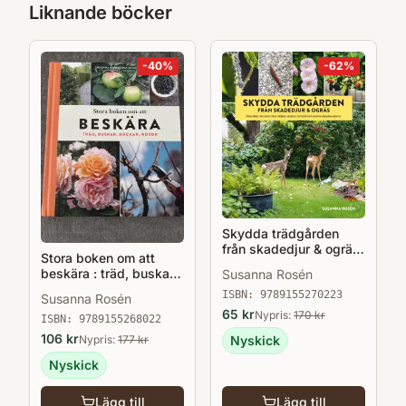
Liknande böcker
-
40
%
-
62
%
Skydda trädgården
från skadedjur & ogräs
Stora boken om att
: naturliga metoder mot
beskära : träd, buskar,
Susanna Rosén
rådjur, sniglar, kirskål
häckar och rosor
och andra objudna
ISBN:
9789155270223
Susanna Rosén
gäster
65
kr
Nypris:
170
kr
ISBN:
9789155268022
106
kr
Nypris:
177
kr
Nyskick
Nyskick
Lägg till
Lägg till