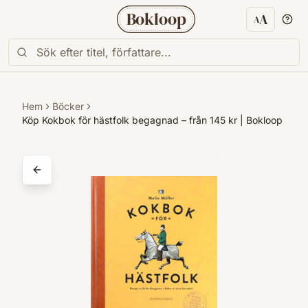
Bokloop
A
A
Textstorl
Hem
Böcker
Köp Kokbok för hästfolk begagnad – från 145 kr | Bokloop