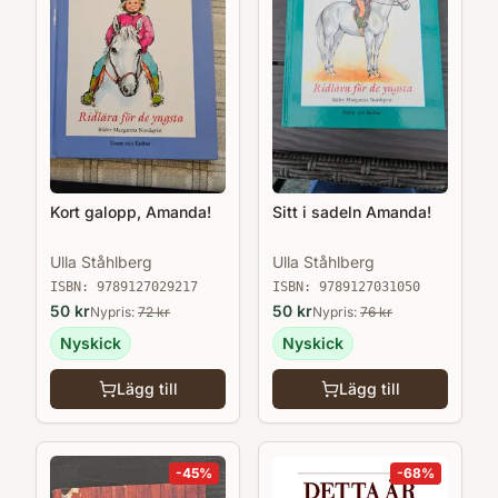
Kort galopp, Amanda!
Sitt i sadeln Amanda!
Ulla Ståhlberg
Ulla Ståhlberg
ISBN:
9789127029217
ISBN:
9789127031050
50
kr
50
kr
Nypris:
72
kr
Nypris:
76
kr
Nyskick
Nyskick
Lägg till
Lägg till
-
45
%
-
68
%