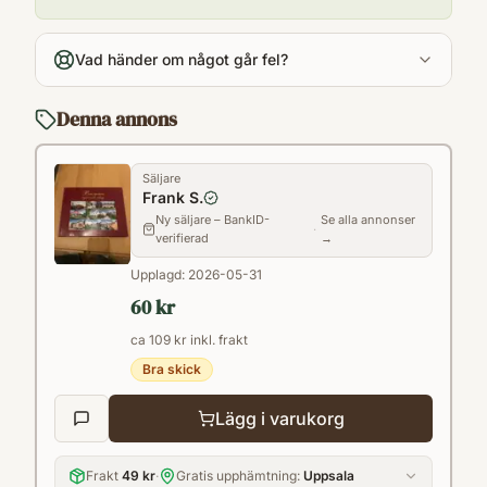
Antal sidor
175
Vad händer om något går fel?
Språk
Svenska
Denna annons
Format
Inbunden
Säljare
Frank S.
Ny säljare – BankID-
Se alla annonser
·
verifierad
→
Upplagd:
2026-05-31
60 kr
ca 109 kr inkl. frakt
Bra skick
Lägg i varukorg
Frakt
49 kr
·
Gratis upphämtning:
Uppsala