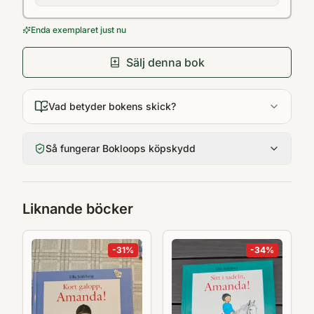
Enda exemplaret just nu
Sälj denna bok
Vad betyder bokens skick?
Så fungerar Bokloops köpskydd
Liknande böcker
-
31
%
-
34
%