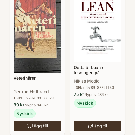
Detta är Lean :
lösningen på
effektivitetsparadoxen
Veterinären
Niklas Modig
ISBN:
9789187791130
Gertrud Hellbrand
75
kr
Nypris:
236
kr
ISBN:
9789100133528
Nyskick
80
kr
Nypris:
145
kr
Nyskick
Lägg till
Lägg till