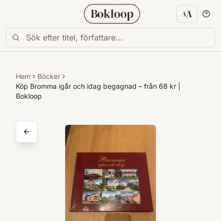
Bokloop
A
A
Textstorl
Hem
Böcker
Köp Bromma igår och idag begagnad – från 68 kr |
Bokloop