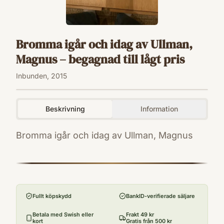
Bromma igår och idag av Ullman,
Magnus – begagnad till lågt pris
Inbunden, 2015
Beskrivning
Information
Bromma igår och idag av Ullman, Magnus
ISBN
9789163796227
Förlag
Magnus Ullman
Fullt köpskydd
BankID-verifierade säljare
Utgivningsår
2015
Betala med Swish eller
Frakt 49 kr
kort
Gratis från 500 kr