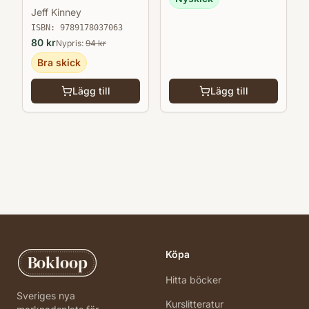
Jeff Kinney
ISBN:
9789178037063
80
kr
Nypris:
94
kr
Bra skick
Lägg till
Lägg till
Köpa
Bokloop
Hitta böcker
Sveriges nya
Kurslitteratur