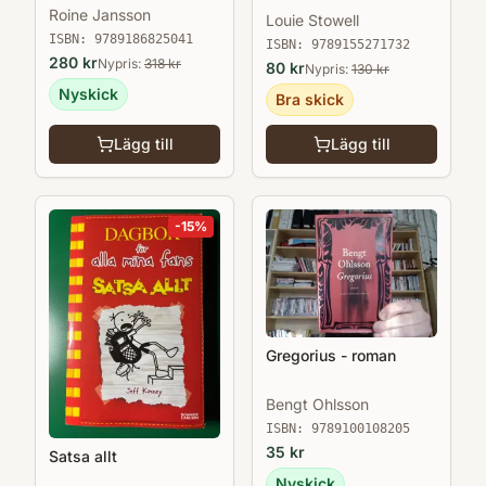
alla
Roine Jansson
Louie Stowell
ISBN:
9789186825041
ISBN:
9789155271732
280
kr
Nypris:
318
kr
80
kr
Nypris:
130
kr
Nyskick
Bra skick
Lägg till
Lägg till
-
15
%
Gregorius - roman
Bengt Ohlsson
ISBN:
9789100108205
35
kr
Satsa allt
Nyskick