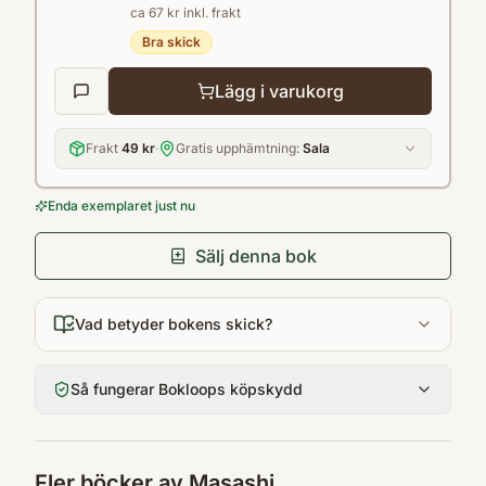
ca 67 kr inkl. frakt
får in handlar om Naruto, alla vill veta när
Bra skick
den kommer!
Lägg i varukorg
Frakt
49 kr
·
Gratis upphämtning:
Sala
Enda exemplaret just nu
Sälj denna bok
Vad betyder bokens skick?
Så fungerar Bokloops köpskydd
Fler böcker av
Masashi