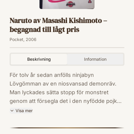
Naruto av Masashi Kishimoto –
begagnad till lågt pris
Pocket, 2006
Beskrivning
Information
För tolv år sedan anfölls ninjabyn
Lövgömman av en niosvansad demonräv.
Man lyckades sätta stopp för monstret
genom att försegla det i den nyfödde pojken
Uzumaki Naruto.Naruto växer upp som en
Visa mer
outsider, byborna undviker honom eftersom
ISBN
de känner till hans historia. Men Naruto svär
9789163849930