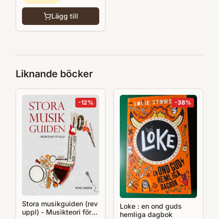
Lägg till
Liknande böcker
-
12
%
-
38
%
Stora musikguiden (rev
Loke : en ond guds
uppl) - Musikteori för
hemliga dagbok