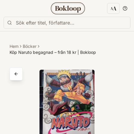
Bokloop
A
A
Textstorl
Hem
Böcker
Köp Naruto begagnad – från 18 kr | Bokloop