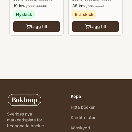
19
kr
38
kr
Nypris:
330
kr
Nypris:
75
kr
Nyskick
Bra skick
Lägg till
Lägg till
Köpa
Bokloop
Hitta böcker
Sveriges nya
Kurslitteratur
marknadsplats för
begagnade böcker.
Köpskydd