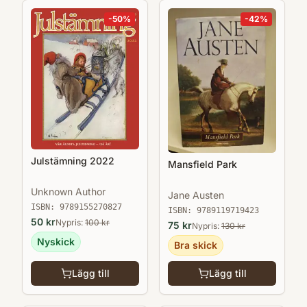
-
50
%
-
42
%
Julstämning 2022
Mansfield Park
Unknown Author
Jane Austen
ISBN:
9789155270827
ISBN:
9789119719423
50
kr
Nypris:
100
kr
75
kr
Nypris:
130
kr
Nyskick
Bra skick
Lägg till
Lägg till