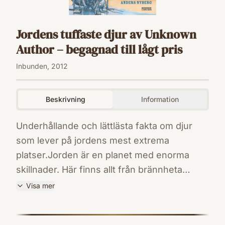
Jordens tuffaste djur av Unknown
Author – begagnad till lågt pris
Inbunden, 2012
Beskrivning
Information
Underhållande och lättlästa fakta om djur
som lever på jordens mest extrema
platser.Jorden är en planet med enorma
skillnader. Här finns allt från brännheta
öknar till iskalla poler. Här finns berg som
Visa mer
når ovanför molnen och hav som är flera mil
ISBN
djupa. Och överallt anpassar sig djur och
9789163870033