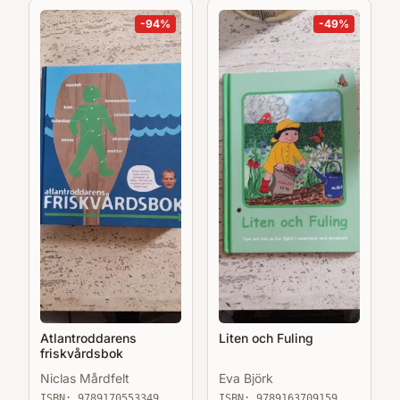
-
94
%
-
49
%
Atlantroddarens
Liten och Fuling
friskvårdsbok
Niclas Mårdfelt
Eva Björk
ISBN:
9789170553349
ISBN:
9789163709159