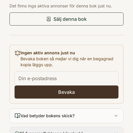
ISBN
Det finns inga aktiva annonser för denna bok just nu.
9789163874406
Förlag
Sälj denna bok
Bonnier Carlsen
Utgivningsår
2014
Antal sidor
Ingen aktiv annons just nu
60
Bevaka boken så mejlar vi dig när en begagnad
kopia läggs upp.
Språk
Svenska
Format
Inbunden
Bevaka
Vad betyder bokens skick?