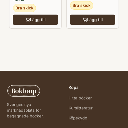
Bra skick
Bra skick
Lägg till
Lägg till
Köpa
Bokloop
Hitta böcker
Sveriges nya
Kurslitteratur
marknadsplats för
begagnade böcker.
Köpskydd