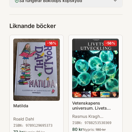
Så fungerar Bokloops köpskydd
Liknande böcker
-
16
%
-
56
%
Vetenskapens
Matilda
universum. Livets
utveckling
Rasmus Kragh
Roald Dahl
Jakobsen
ISBN:
9788253530369
ISBN:
9789129695373
80
kr
Nypris:
180
kr
72
kr