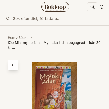
Bokloop
A
A
Textstorl
Hem
Böcker
Köp Mini-mysterierna: Mystiska ladan begagnad – från 20
kr …