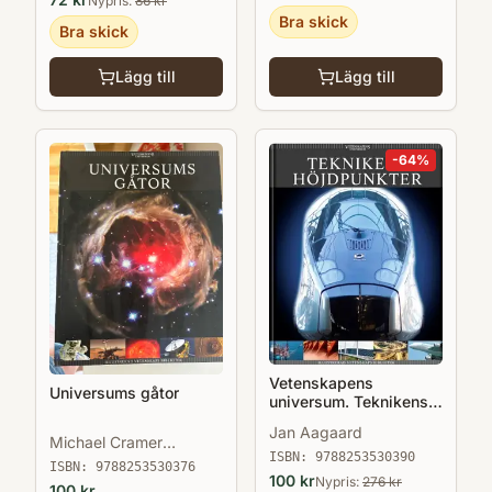
Nypris:
86
kr
Bra skick
Bra skick
Lägg till
Lägg till
-
64
%
Vetenskapens
Universums gåtor
universum. Teknikens
höjdpunkter
Jan Aagaard
Michael Cramer
ISBN:
9788253530390
Andersen
ISBN:
9788253530376
100
kr
Nypris:
276
kr
100
kr