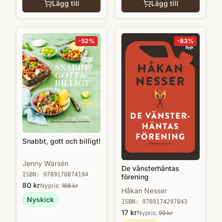
Lägg till
Lägg till
-
52
%
-
83
%
Snabbt, gott och billigt!
Jenny Warsén
De vänsterhäntas
ISBN:
9789178874194
förening
80
kr
Nypris:
168
kr
Håkan Nesser
Nyskick
ISBN:
9789174297843
17
kr
Nypris:
99
kr