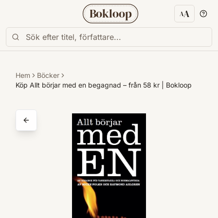
Bokloop
A
A
Textstorl
Hem
Böcker
Köp Allt börjar med en begagnad – från 58 kr | Bokloop