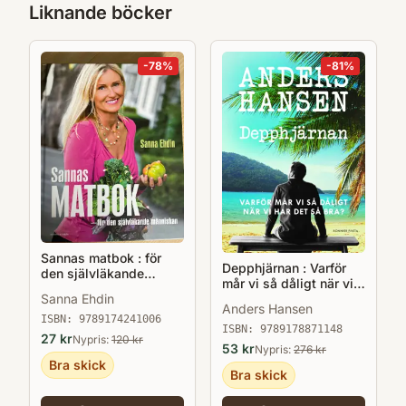
Liknande böcker
-
78
%
-
81
%
Sannas matbok : för
Depphjärnan : Varför
den självläkande
mår vi så dåligt när vi
människan
har det så bra?
Sanna Ehdin
Anders Hansen
ISBN:
9789174241006
ISBN:
9789178871148
27
kr
Nypris:
120
kr
53
kr
Nypris:
276
kr
Bra skick
Bra skick