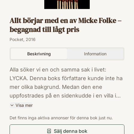
Allt börjar med en av Micke Folke –
begagnad till lågt pris
Pocket, 2016
Beskrivning
Information
Alla söker vi en och samma sak i livet:
LYCKA. Denna boks författare kunde inte ha
mer olika bakgrund. Medan den ene
uppfostrades på en sidenkudde i en villa i
Danderyd, flydde den andre från våld och
Visa mer
övergrepp i Sydamerika. 40 år senare möts
ISBN
Det finns inga aktiva annonser för denna bok just nu.
de. Den ene som föreläsare inom personlig
9789163923982
Förlag
utveckling och den andre som åhörare.
Sälj denna bok