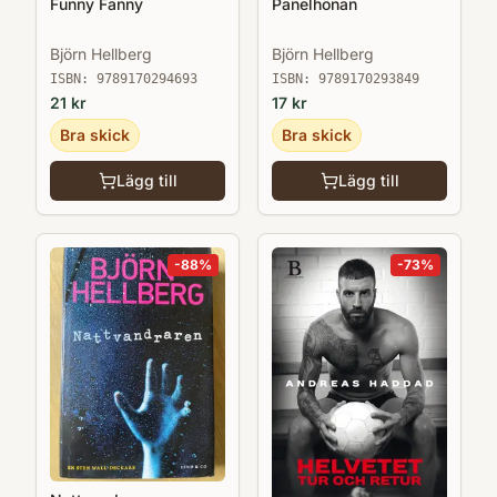
Funny Fanny
Panelhönan
Björn Hellberg
Björn Hellberg
ISBN:
9789170294693
ISBN:
9789170293849
21
kr
17
kr
Bra skick
Bra skick
Lägg till
Lägg till
-
88
%
-
73
%