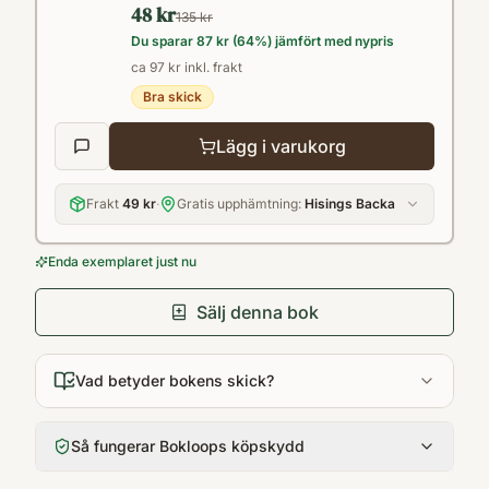
48 kr
Och pronomen.Sara Lövestam är författare,
135 kr
Du sparar
87 kr
(
64
%) jämfört med nypris
radioröst, krönikör och lärare i svenska för
ca 97 kr inkl. frakt
invandrare. Hon skriver romaner både för
Bra skick
barn, unga och vuxna. Och böcker för
språknördar!För att förklara något så att alla
Lägg i varukorg
kan förstå, utan förkunskaper, måste man
verkligen veta vad man pratar om. Det ger
Frakt
49 kr
·
Gratis upphämtning:
Hisings Backa
en rolig, lättläst bok, som är bildande i
Enda exemplaret just nu
förbifarten. Fokus
Sälj denna bok
Vad betyder bokens skick?
Så fungerar Bokloops köpskydd