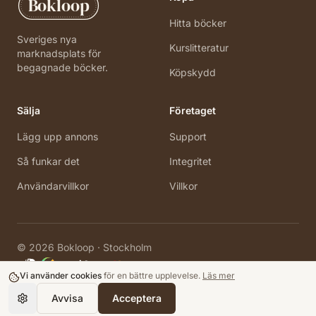
Bokloop
Hitta böcker
Sveriges nya
Kurslitteratur
marknadsplats för
begagnade böcker.
Köpskydd
Sälja
Företaget
Lägg upp annons
Support
Så funkar det
Integritet
Användarvillkor
Villkor
©
2026
Bokloop · Stockholm
Vi använder cookies
för en bättre upplevelse.
Läs mer
Avvisa
Acceptera