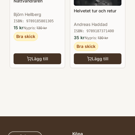
Nattvandraren
Helvetet tur och retur
Björn Hellberg
ISBN:
9789185801305
Andreas Haddad
15
kr
Nypris:
130
kr
ISBN:
9789187371400
Bra skick
35
kr
Nypris:
130
kr
Bra skick
Lägg till
Lägg till
Köpa