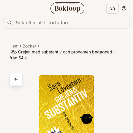
Bokloop
A
A
Textstorl
Hem
Böcker
Köp Grejen med substantiv och pronomen begagnad –
från 54 k…