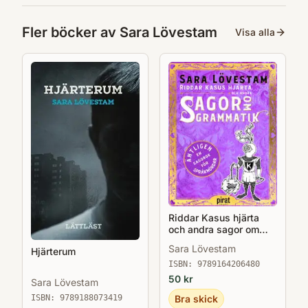
Fler böcker av
Sara Lövestam
Visa alla
Riddar Kasus hjärta
och andra sagor om
grammatik
Sara Lövestam
Hjärterum
ISBN:
9789164206480
50
kr
Sara Lövestam
ISBN:
9789188073419
Bra skick