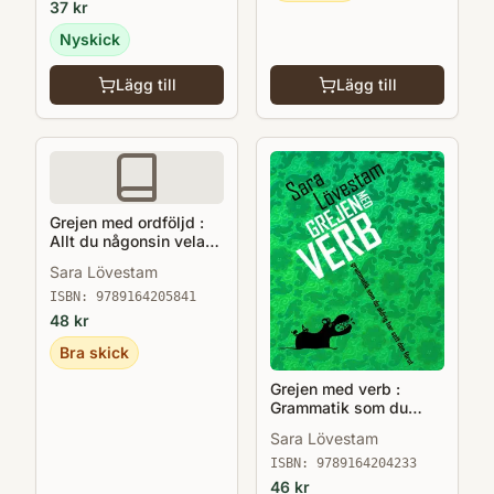
37
kr
Nyskick
Lägg till
Lägg till
Grejen med ordföljd :
Allt du någonsin velat
veta om satsdelar
Sara Lövestam
ISBN:
9789164205841
48
kr
Bra skick
Grejen med verb :
Grammatik som du
aldrig har sett den förut
Sara Lövestam
ISBN:
9789164204233
46
kr