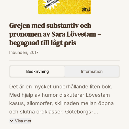
Grejen med substantiv och
pronomen av Sara Lövestam –
begagnad till lågt pris
Inbunden, 2017
Beskrivning
Information
Det är en mycket underhållande liten bok.
Med hjälp av humor diskuterar Lövestam
kasus, allomorfer, skillnaden mellan öppna
och slutna ordklasser. Göteborgs-
PostenVad är likheten mellan ett substantiv
Visa mer
och en baguette? Hur säger man egentligen